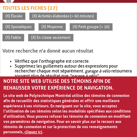
TOUTES LES FICHES (27)
(X) Élevée
(X) Activités élaborées (> 60 minutes)
(X) Sporadiques
(X) Moyenne
(X) Petit groupe (< 30)
(X) Faible
(X) En classe seulement
Votre recherche n'a donné aucun résultat
Vérifiez que l'orthographe est correcte.
Supprimez les guillemets autour des expressions pour
rechercher chaque mot séparément.
garage à vélo
retournera
souvent plus de résultat que
"garage à vélo"
.
NOTRE SITE WEB UTILISE DES TÉMOINS AFIN DE
Envisagez d'élargir votre recherche avec
OR
.
garage OR vélo
retournera souvent plus de résultat que
garage à vélo
.
REHAUSSER VOTRE EXPÉRIENCE DE NAVIGATION.
Le site web de Polytechnique Montréal utilise des témoins de connexion
afin de recueillir des statistiques générales et offrir une meilleure
expérience à ses visiteurs. En naviguant sur le site, vous acceptez
l’utilisation de ces témoins selon les modalités spécifiées aux conditions
d’utilisation. Vous pouvez refuser les témoins de connexion en modifiant
vos paramètres de navigation. Pour en savoir plus sur le recours aux
témoins de connexion et sur la protection de vos renseignements
personnels,
cliquez ici
.
Avis de confidentialité et conditions d’utilisation