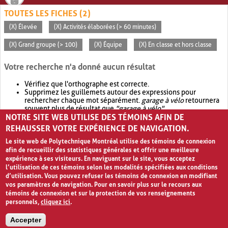
TOUTES LES FICHES (2)
(X) Élevée
(X) Activités élaborées (> 60 minutes)
(X) Grand groupe (> 100)
(X) Équipe
(X) En classe et hors classe
Votre recherche n'a donné aucun résultat
Vérifiez que l'orthographe est correcte.
Supprimez les guillemets autour des expressions pour
rechercher chaque mot séparément.
garage à vélo
retournera
souvent plus de résultat que
"garage à vélo"
.
NOTRE SITE WEB UTILISE DES TÉMOINS AFIN DE
Envisagez d'élargir votre recherche avec
OR
.
garage OR vélo
retournera souvent plus de résultat que
garage à vélo
.
REHAUSSER VOTRE EXPÉRIENCE DE NAVIGATION.
Le site web de Polytechnique Montréal utilise des témoins de connexion
afin de recueillir des statistiques générales et offrir une meilleure
expérience à ses visiteurs. En naviguant sur le site, vous acceptez
l’utilisation de ces témoins selon les modalités spécifiées aux conditions
d’utilisation. Vous pouvez refuser les témoins de connexion en modifiant
vos paramètres de navigation. Pour en savoir plus sur le recours aux
témoins de connexion et sur la protection de vos renseignements
personnels,
cliquez ici
.
Avis de confidentialité et conditions d’utilisation
Accepter