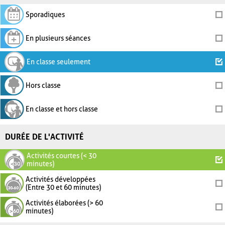
Sporadiques
En plusieurs séances
En classe seulement
Hors classe
En classe et hors classe
DURÉE DE L'ACTIVITÉ
Activités courtes (< 30
minutes)
Activités développées
(Entre 30 et 60 minutes)
Activités élaborées (> 60
minutes)