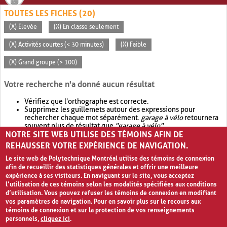
TOUTES LES FICHES (20)
(X) Élevée
(X) En classe seulement
(X) Activités courtes (< 30 minutes)
(X) Faible
(X) Grand groupe (> 100)
Votre recherche n'a donné aucun résultat
Vérifiez que l'orthographe est correcte.
Supprimez les guillemets autour des expressions pour
rechercher chaque mot séparément.
garage à vélo
retournera
souvent plus de résultat que
"garage à vélo"
.
NOTRE SITE WEB UTILISE DES TÉMOINS AFIN DE
Envisagez d'élargir votre recherche avec
OR
.
garage OR vélo
retournera souvent plus de résultat que
garage à vélo
.
REHAUSSER VOTRE EXPÉRIENCE DE NAVIGATION.
Le site web de Polytechnique Montréal utilise des témoins de connexion
afin de recueillir des statistiques générales et offrir une meilleure
expérience à ses visiteurs. En naviguant sur le site, vous acceptez
l’utilisation de ces témoins selon les modalités spécifiées aux conditions
d’utilisation. Vous pouvez refuser les témoins de connexion en modifiant
vos paramètres de navigation. Pour en savoir plus sur le recours aux
témoins de connexion et sur la protection de vos renseignements
personnels,
cliquez ici
.
Avis de confidentialité et conditions d’utilisation