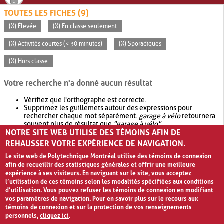
TOUTES LES FICHES (9)
(X) Élevée
(X) En classe seulement
(X) Activités courtes (< 30 minutes)
(X) Sporadiques
(X) Hors classe
Votre recherche n'a donné aucun résultat
Vérifiez que l'orthographe est correcte.
Supprimez les guillemets autour des expressions pour
rechercher chaque mot séparément.
garage à vélo
retournera
souvent plus de résultat que
"garage à vélo"
.
NOTRE SITE WEB UTILISE DES TÉMOINS AFIN DE
Envisagez d'élargir votre recherche avec
OR
.
garage OR vélo
retournera souvent plus de résultat que
garage à vélo
.
REHAUSSER VOTRE EXPÉRIENCE DE NAVIGATION.
Le site web de Polytechnique Montréal utilise des témoins de connexion
afin de recueillir des statistiques générales et offrir une meilleure
expérience à ses visiteurs. En naviguant sur le site, vous acceptez
l’utilisation de ces témoins selon les modalités spécifiées aux conditions
d’utilisation. Vous pouvez refuser les témoins de connexion en modifiant
vos paramètres de navigation. Pour en savoir plus sur le recours aux
témoins de connexion et sur la protection de vos renseignements
personnels,
cliquez ici
.
Avis de confidentialité et conditions d’utilisation