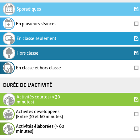
Sporadiques
En plusieurs séances
En classe seulement
Hors classe
En classe et hors classe
DURÉE DE L'ACTIVITÉ
Activités courtes (< 30
minutes)
Activités développées
(Entre 30 et 60 minutes)
Activités élaborées (> 60
minutes)