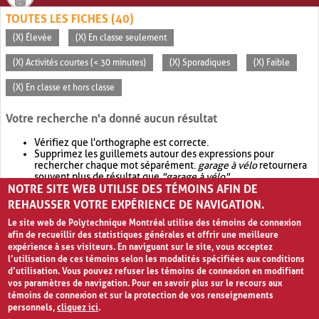
TOUTES LES FICHES (40)
(X) Élevée
(X) En classe seulement
(X) Activités courtes (< 30 minutes)
(X) Sporadiques
(X) Faible
(X) En classe et hors classe
Votre recherche n'a donné aucun résultat
Vérifiez que l'orthographe est correcte.
Supprimez les guillemets autour des expressions pour
rechercher chaque mot séparément.
garage à vélo
retournera
souvent plus de résultat que
"garage à vélo"
.
NOTRE SITE WEB UTILISE DES TÉMOINS AFIN DE
Envisagez d'élargir votre recherche avec
OR
.
garage OR vélo
retournera souvent plus de résultat que
garage à vélo
.
REHAUSSER VOTRE EXPÉRIENCE DE NAVIGATION.
Le site web de Polytechnique Montréal utilise des témoins de connexion
afin de recueillir des statistiques générales et offrir une meilleure
expérience à ses visiteurs. En naviguant sur le site, vous acceptez
l’utilisation de ces témoins selon les modalités spécifiées aux conditions
d’utilisation. Vous pouvez refuser les témoins de connexion en modifiant
vos paramètres de navigation. Pour en savoir plus sur le recours aux
témoins de connexion et sur la protection de vos renseignements
personnels,
cliquez ici
.
Avis de confidentialité et conditions d’utilisation