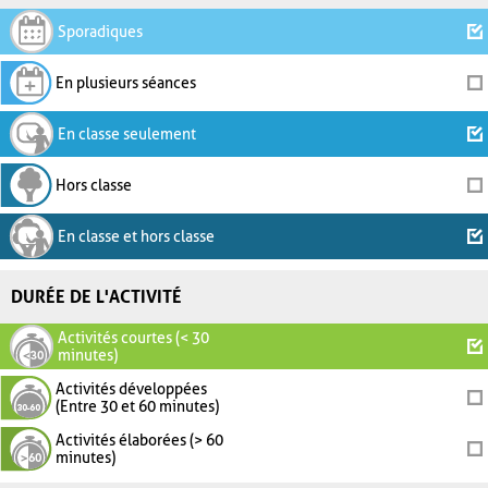
Sporadiques
En plusieurs séances
En classe seulement
Hors classe
En classe et hors classe
DURÉE DE L'ACTIVITÉ
Activités courtes (< 30
minutes)
Activités développées
(Entre 30 et 60 minutes)
Activités élaborées (> 60
minutes)