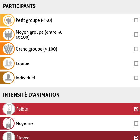
PARTICIPANTS
Petit groupe (< 30)
Moyen groupe (entre 30
et 100)
Grand groupe (> 100)
Équipe
Individuel
INTENSITÉ D'ANIMATION
Faible
Moyenne
Élevée