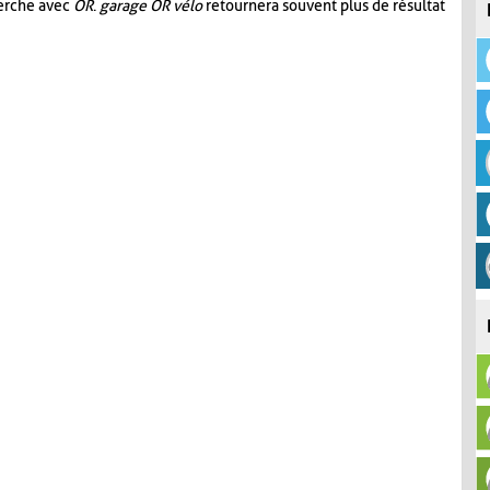
herche avec
OR
.
garage OR vélo
retournera souvent plus de résultat