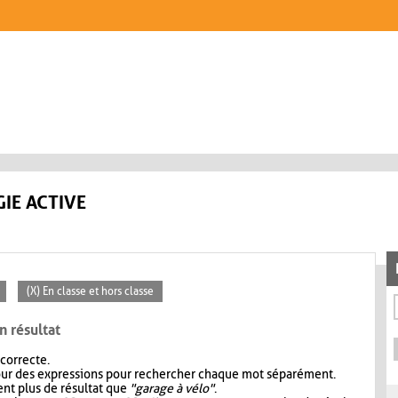
IE ACTIVE
(X) En classe et hors classe
n résultat
 correcte.
our des expressions pour rechercher chaque mot séparément.
nt plus de résultat que
"garage à vélo"
.