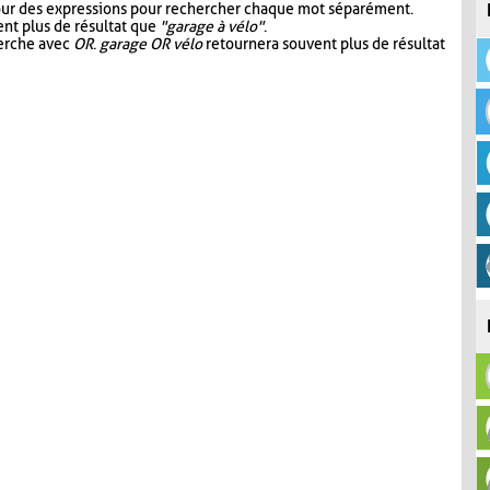
our des expressions pour rechercher chaque mot séparément.
nt plus de résultat que
"garage à vélo"
.
herche avec
OR
.
garage OR vélo
retournera souvent plus de résultat