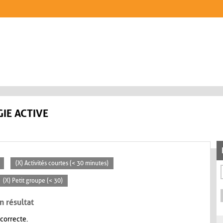
IE ACTIVE
(X) Activités courtes (< 30 minutes)
(X) Petit groupe (< 30)
n résultat
 correcte.