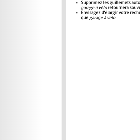
Supprimez les guillemets aut
garage à vélo
retournera souve
Envisagez d'élargir votre rec
que
garage à vélo
.