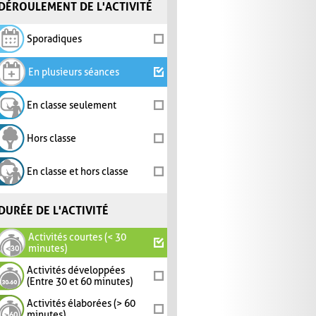
DÉROULEMENT DE L'ACTIVITÉ
Sporadiques
En plusieurs séances
En classe seulement
Hors classe
En classe et hors classe
DURÉE DE L'ACTIVITÉ
Activités courtes (< 30
minutes)
Activités développées
(Entre 30 et 60 minutes)
Activités élaborées (> 60
minutes)