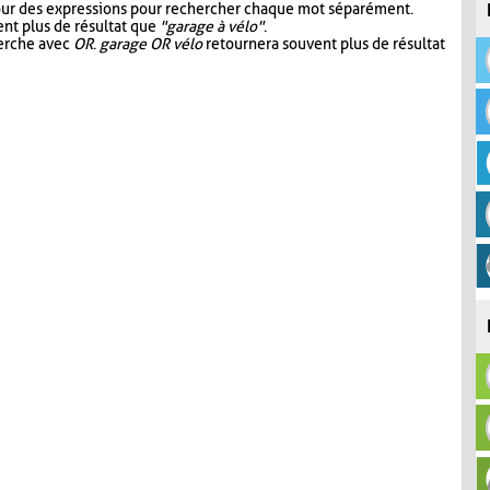
our des expressions pour rechercher chaque mot séparément.
nt plus de résultat que
"garage à vélo"
.
herche avec
OR
.
garage OR vélo
retournera souvent plus de résultat