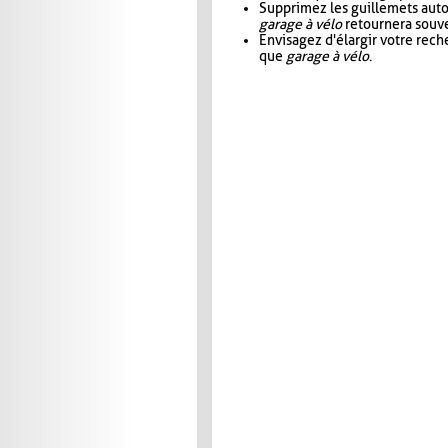
Supprimez les guillemets aut
garage à vélo
retournera souve
Envisagez d'élargir votre rec
que
garage à vélo
.