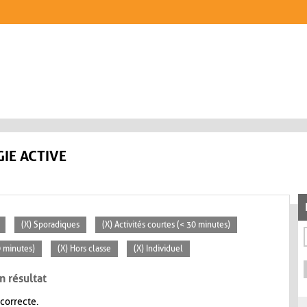
IE ACTIVE
(X) Sporadiques
(X) Activités courtes (< 30 minutes)
0 minutes)
(X) Hors classe
(X) Individuel
n résultat
 correcte.