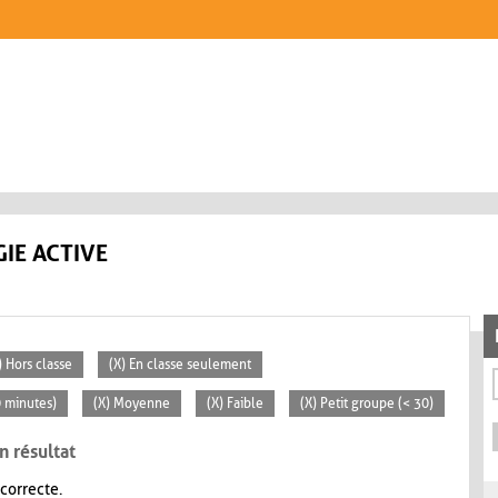
IE ACTIVE
) Hors classe
(X) En classe seulement
0 minutes)
(X) Moyenne
(X) Faible
(X) Petit groupe (< 30)
n résultat
 correcte.