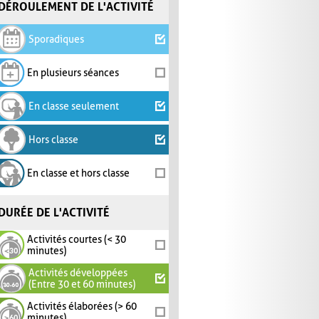
DÉROULEMENT DE L'ACTIVITÉ
Sporadiques
En plusieurs séances
En classe seulement
Hors classe
En classe et hors classe
DURÉE DE L'ACTIVITÉ
Activités courtes (< 30
minutes)
Activités développées
(Entre 30 et 60 minutes)
Activités élaborées (> 60
minutes)