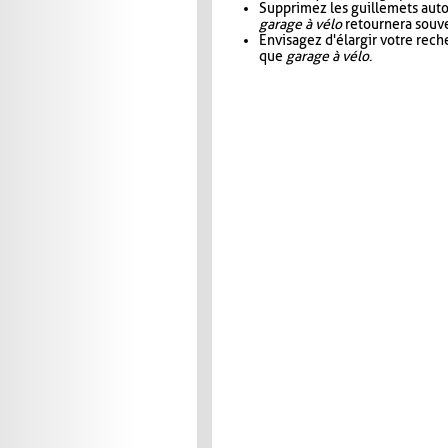
Supprimez les guillemets aut
garage à vélo
retournera souve
Envisagez d'élargir votre rec
que
garage à vélo
.