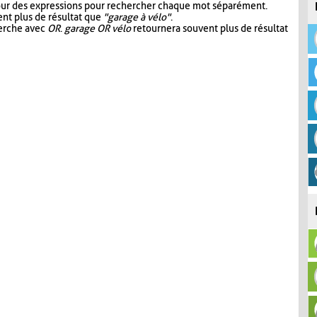
our des expressions pour rechercher chaque mot séparément.
nt plus de résultat que
"garage à vélo"
.
herche avec
OR
.
garage OR vélo
retournera souvent plus de résultat