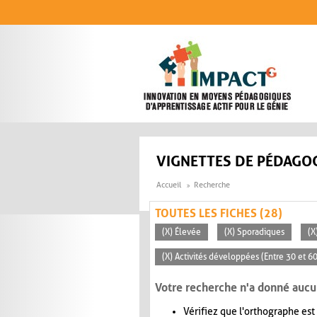
Aller au contenu principal
VIGNETTES DE PÉDAGOG
Accueil
Recherche
TOUTES LES FICHES (28)
(X) Élevée
(X) Sporadiques
(X
(X) Activités développées (Entre 30 et 6
Votre recherche n'a donné aucu
Vérifiez que l'orthographe est