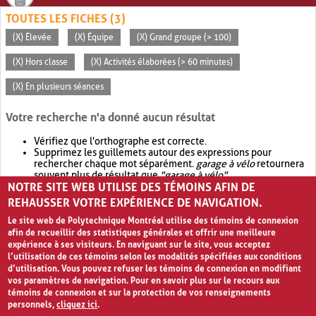
TOUTES LES FICHES (3)
(X) Élevée
(X) Équipe
(X) Grand groupe (> 100)
(X) Hors classe
(X) Activités élaborées (> 60 minutes)
(X) En plusieurs séances
Votre recherche n'a donné aucun résultat
Vérifiez que l'orthographe est correcte.
Supprimez les guillemets autour des expressions pour
rechercher chaque mot séparément.
garage à vélo
retournera
souvent plus de résultat que
"garage à vélo"
.
NOTRE SITE WEB UTILISE DES TÉMOINS AFIN DE
Envisagez d'élargir votre recherche avec
OR
.
garage OR vélo
retournera souvent plus de résultat que
garage à vélo
.
REHAUSSER VOTRE EXPÉRIENCE DE NAVIGATION.
Le site web de Polytechnique Montréal utilise des témoins de connexion
afin de recueillir des statistiques générales et offrir une meilleure
expérience à ses visiteurs. En naviguant sur le site, vous acceptez
l’utilisation de ces témoins selon les modalités spécifiées aux conditions
d’utilisation. Vous pouvez refuser les témoins de connexion en modifiant
vos paramètres de navigation. Pour en savoir plus sur le recours aux
témoins de connexion et sur la protection de vos renseignements
personnels,
cliquez ici
.
Avis de confidentialité et conditions d’utilisation