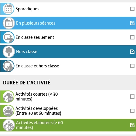
Sporadiques
En plusieurs séances
En classe seulement
Hors classe
En classe et hors classe
DURÉE DE L'ACTIVITÉ
Activités courtes (< 30
minutes)
Activités développées
(Entre 30 et 60 minutes)
Activités élaborées (> 60
minutes)