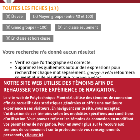
TOUTES LES FICHES (13)
(X) Élevée
(X) Moyen groupe (entre 30 et 100)
(X) Grand groupe (> 100)
(X) En classe seulement
(X) En classe et hors classe
Votre recherche n'a donné aucun résultat
Vérifiez que l'orthographe est correcte.
Supprimez les guillemets autour des expressions pour
rechercher chaque mot séparément.
garage à vélo
retournera
souvent plus de résultat que
"garage à vélo"
.
NOTRE SITE WEB UTILISE DES TÉMOINS AFIN DE
Envisagez d'élargir votre recherche avec
OR
.
garage OR vélo
retournera souvent plus de résultat que
garage à vélo
.
REHAUSSER VOTRE EXPÉRIENCE DE NAVIGATION.
Le site web de Polytechnique Montréal utilise des témoins de connexion
afin de recueillir des statistiques générales et offrir une meilleure
expérience à ses visiteurs. En naviguant sur le site, vous acceptez
l’utilisation de ces témoins selon les modalités spécifiées aux conditions
d’utilisation. Vous pouvez refuser les témoins de connexion en modifiant
vos paramètres de navigation. Pour en savoir plus sur le recours aux
témoins de connexion et sur la protection de vos renseignements
personnels,
cliquez ici
.
Avis de confidentialité et conditions d’utilisation