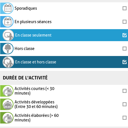
Sporadiques
En plusieurs séances
En classe seulement
Hors classe
En classe et hors classe
DURÉE DE L'ACTIVITÉ
Activités courtes (< 30
minutes)
Activités développées
(Entre 30 et 60 minutes)
Activités élaborées (> 60
minutes)