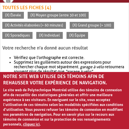
TOUTES LES FICHES (4)
(X) Élevée
(X) Moyen groupe (entre 30 et 100)
(X) Activités élaborées (> 60 minutes)
(X) Grand groupe (> 100)
(X) Sporadiques
(X) Individuel
(X) Équipe
Votre recherche n'a donné aucun résultat
Vérifiez que l'orthographe est correcte.
Supprimez les guillemets autour des expressions pour
rechercher chaque mot séparément.
garage à vélo
retournera
souvent plus de résultat que
"garage à vélo"
.
NOTRE SITE WEB UTILISE DES TÉMOINS AFIN DE
Envisagez d'élargir votre recherche avec
OR
.
garage OR vélo
retournera souvent plus de résultat que
garage à vélo
.
REHAUSSER VOTRE EXPÉRIENCE DE NAVIGATION.
Le site web de Polytechnique Montréal utilise des témoins de connexion
afin de recueillir des statistiques générales et offrir une meilleure
expérience à ses visiteurs. En naviguant sur le site, vous acceptez
l’utilisation de ces témoins selon les modalités spécifiées aux conditions
d’utilisation. Vous pouvez refuser les témoins de connexion en modifiant
vos paramètres de navigation. Pour en savoir plus sur le recours aux
témoins de connexion et sur la protection de vos renseignements
personnels,
cliquez ici
.
Avis de confidentialité et conditions d’utilisation