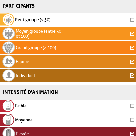
PARTICIPANTS
Petit groupe (< 30)
Moyen groupe (entre 30
et 100)
Grand groupe (> 100)
Équipe
Individuel
INTENSITÉ D'ANIMATION
Faible
Moyenne
Élevée