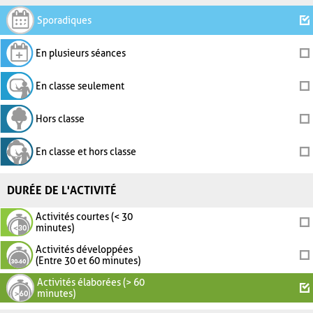
Sporadiques
En plusieurs séances
En classe seulement
Hors classe
En classe et hors classe
DURÉE DE L'ACTIVITÉ
Activités courtes (< 30
minutes)
Activités développées
(Entre 30 et 60 minutes)
Activités élaborées (> 60
minutes)