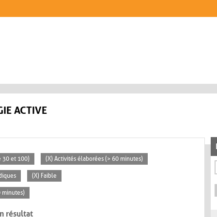
IE ACTIVE
 30 et 100)
(X) Activités élaborées (> 60 minutes)
diques
(X) Faible
0 minutes)
n résultat