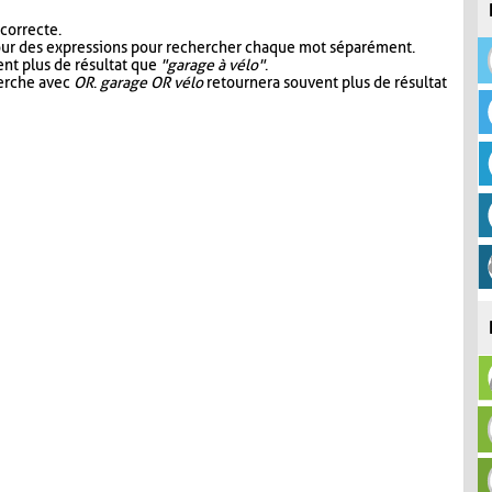
 correcte.
our des expressions pour rechercher chaque mot séparément.
nt plus de résultat que
"garage à vélo"
.
herche avec
OR
.
garage OR vélo
retournera souvent plus de résultat