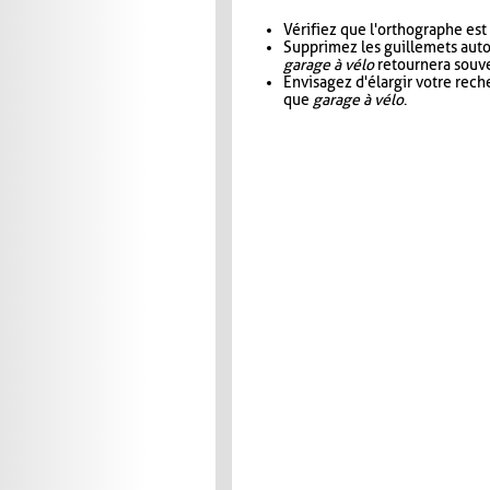
Vérifiez que l'orthographe est
Supprimez les guillemets aut
garage à vélo
retournera souve
Envisagez d'élargir votre rec
que
garage à vélo
.