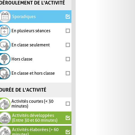
DÉROULEMENT DE L'ACTIVITÉ
Sporadiques
En plusieurs séances
En classe seulement
Hors classe
En classe et hors classe
DURÉE DE L'ACTIVITÉ
Activités courtes (< 30
minutes)
Activités développées
(Entre 30 et 60 minutes)
Activités élaborées (> 60
minutes)