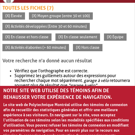
TOUTES LES FICHES (7)
(X) Élevée
(X) Moyen groupe (entre 30 et 100)
(X) Activités développées (Entre 30 et 60 minutes)
(X) En classe et hors classe
(X) En classe seulement
(X) Équipe
(X) Activités élaborées (> 60 minutes)
(X) Hors classe
Votre recherche n'a donné aucun résultat
Vérifiez que l'orthographe est correcte.
Supprimez les guillemets autour des expressions pour
rechercher chaque mot séparément.
garage à vélo
retournera
souvent plus de résultat que
"garage à vélo"
.
NOTRE SITE WEB UTILISE DES TÉMOINS AFIN DE
Envisagez d'élargir votre recherche avec
OR
.
garage OR vélo
retournera souvent plus de résultat que
garage à vélo
.
REHAUSSER VOTRE EXPÉRIENCE DE NAVIGATION.
Le site web de Polytechnique Montréal utilise des témoins de connexion
afin de recueillir des statistiques générales et offrir une meilleure
expérience à ses visiteurs. En naviguant sur le site, vous acceptez
l’utilisation de ces témoins selon les modalités spécifiées aux conditions
d’utilisation. Vous pouvez refuser les témoins de connexion en modifiant
vos paramètres de navigation. Pour en savoir plus sur le recours aux