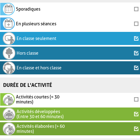
Sporadiques
En plusieurs séances
En classe seulement
Hors classe
En classe et hors classe
DURÉE DE L'ACTIVITÉ
Activités courtes (< 30
minutes)
Activités développées
(Entre 30 et 60 minutes)
Activités élaborées (> 60
minutes)