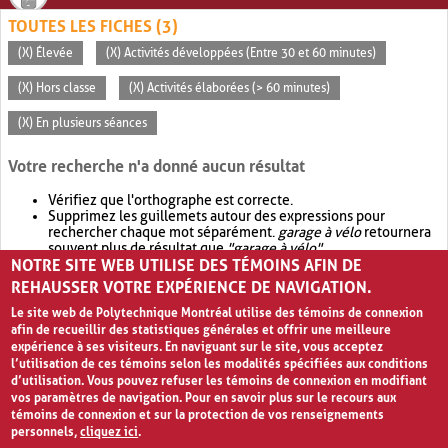
TOUTES LES FICHES (3)
(X) Élevée
(X) Activités développées (Entre 30 et 60 minutes)
(X) Hors classe
(X) Activités élaborées (> 60 minutes)
(X) En plusieurs séances
Votre recherche n'a donné aucun résultat
Vérifiez que l'orthographe est correcte.
Supprimez les guillemets autour des expressions pour
rechercher chaque mot séparément.
garage à vélo
retournera
souvent plus de résultat que
"garage à vélo"
.
NOTRE SITE WEB UTILISE DES TÉMOINS AFIN DE
Envisagez d'élargir votre recherche avec
OR
.
garage OR vélo
retournera souvent plus de résultat que
garage à vélo
.
REHAUSSER VOTRE EXPÉRIENCE DE NAVIGATION.
Le site web de Polytechnique Montréal utilise des témoins de connexion
afin de recueillir des statistiques générales et offrir une meilleure
expérience à ses visiteurs. En naviguant sur le site, vous acceptez
l’utilisation de ces témoins selon les modalités spécifiées aux conditions
d’utilisation. Vous pouvez refuser les témoins de connexion en modifiant
vos paramètres de navigation. Pour en savoir plus sur le recours aux
témoins de connexion et sur la protection de vos renseignements
personnels,
cliquez ici
.
Avis de confidentialité et conditions d’utilisation