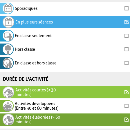
Sporadiques
En plusieurs séances
En classe seulement
Hors classe
En classe et hors classe
DURÉE DE L'ACTIVITÉ
Activités courtes (< 30
minutes)
Activités développées
(Entre 30 et 60 minutes)
Activités élaborées (> 60
minutes)