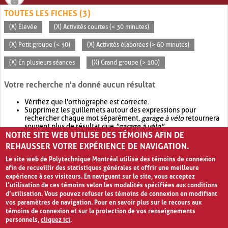
TOUTES LES FICHES (3)
(X) Élevée
(X) Activités courtes (< 30 minutes)
(X) Petit groupe (< 30)
(X) Activités élaborées (> 60 minutes)
(X) En plusieurs séances
(X) Grand groupe (> 100)
Votre recherche n'a donné aucun résultat
Vérifiez que l'orthographe est correcte.
Supprimez les guillemets autour des expressions pour
rechercher chaque mot séparément.
garage à vélo
retournera
souvent plus de résultat que
"garage à vélo"
.
NOTRE SITE WEB UTILISE DES TÉMOINS AFIN DE
Envisagez d'élargir votre recherche avec
OR
.
garage OR vélo
retournera souvent plus de résultat que
garage à vélo
.
REHAUSSER VOTRE EXPÉRIENCE DE NAVIGATION.
Le site web de Polytechnique Montréal utilise des témoins de connexion
afin de recueillir des statistiques générales et offrir une meilleure
expérience à ses visiteurs. En naviguant sur le site, vous acceptez
l’utilisation de ces témoins selon les modalités spécifiées aux conditions
d’utilisation. Vous pouvez refuser les témoins de connexion en modifiant
vos paramètres de navigation. Pour en savoir plus sur le recours aux
témoins de connexion et sur la protection de vos renseignements
personnels,
cliquez ici
.
Avis de confidentialité et conditions d’utilisation