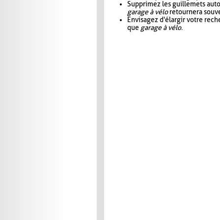
Supprimez les guillemets aut
garage à vélo
retournera souve
Envisagez d'élargir votre rec
que
garage à vélo
.