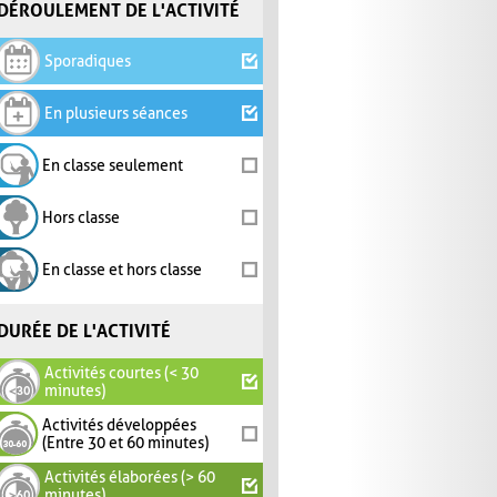
DÉROULEMENT DE L'ACTIVITÉ
Sporadiques
En plusieurs séances
En classe seulement
Hors classe
En classe et hors classe
DURÉE DE L'ACTIVITÉ
Activités courtes (< 30
minutes)
Activités développées
(Entre 30 et 60 minutes)
Activités élaborées (> 60
minutes)