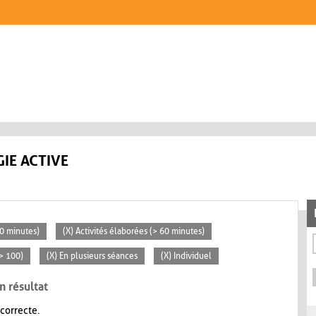
IE ACTIVE
30 minutes)
(X) Activités élaborées (> 60 minutes)
> 100)
(X) En plusieurs séances
(X) Individuel
n résultat
 correcte.