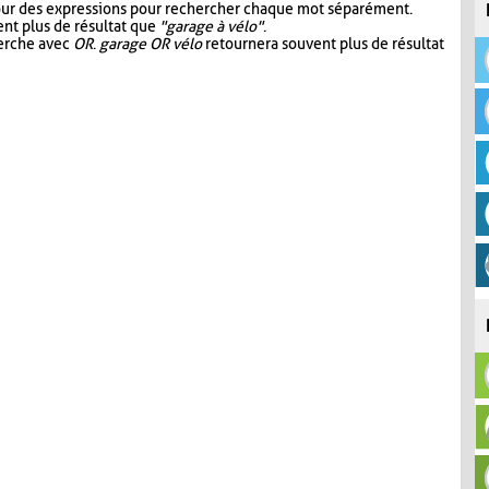
our des expressions pour rechercher chaque mot séparément.
nt plus de résultat que
"garage à vélo"
.
herche avec
OR
.
garage OR vélo
retournera souvent plus de résultat