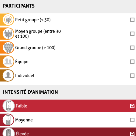
PARTICIPANTS
Petit groupe (< 30)
Moyen groupe (entre 30
et 100)
Grand groupe (> 100)
Équipe
Individuel
INTENSITÉ D'ANIMATION
Faible
Moyenne
Élevée