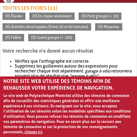
TOUTES LES FICHES (13)
(X) Élevée
(X) En classe seulement
(X) Petit groupe (< 30)
(X) Activités développées (Entre 30 et 60 minutes)
(X) Moyenne
(X) Faible
(X) Grand groupe (> 100)
Votre recherche n'a donné aucun résultat
Vérifiez que l'orthographe est correcte.
Supprimez les guillemets autour des expressions pour
rechercher chaque mot séparément.
garage à vélo
retournera
souvent plus de résultat que
"garage à vélo"
.
NOTRE SITE WEB UTILISE DES TÉMOINS AFIN DE
Envisagez d'élargir votre recherche avec
OR
.
garage OR vélo
retournera souvent plus de résultat que
garage à vélo
.
REHAUSSER VOTRE EXPÉRIENCE DE NAVIGATION.
Le site web de Polytechnique Montréal utilise des témoins de connexion
afin de recueillir des statistiques générales et offrir une meilleure
expérience à ses visiteurs. En naviguant sur le site, vous acceptez
l’utilisation de ces témoins selon les modalités spécifiées aux conditions
d’utilisation. Vous pouvez refuser les témoins de connexion en modifiant
vos paramètres de navigation. Pour en savoir plus sur le recours aux
témoins de connexion et sur la protection de vos renseignements
personnels,
cliquez ici
.
Avis de confidentialité et conditions d’utilisation