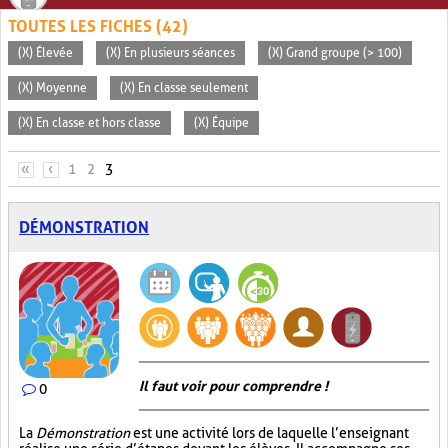
TOUTES LES FICHES (42)
(X) Élevée
(X) En plusieurs séances
(X) Grand groupe (> 100)
(X) Moyenne
(X) En classe seulement
(X) En classe et hors classe
(X) Équipe
PAGES
«
‹
1
2
3
DÉMONSTRATION
Il faut voir pour comprendre !
0
La
Démonstration
est une activité lors de laquelle l’enseignant