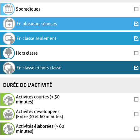
Sporadiques
En plusieurs séances
En classe seulement
Hors classe
En classe et hors classe
DURÉE DE L'ACTIVITÉ
Activités courtes (< 30
minutes)
Activités développées
(Entre 30 et 60 minutes)
Activités élaborées (> 60
minutes)