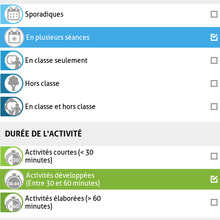
Sporadiques
En plusieurs séances
En classe seulement
Hors classe
En classe et hors classe
DURÉE DE L'ACTIVITÉ
Activités courtes (< 30
minutes)
Activités développées
(Entre 30 et 60 minutes)
Activités élaborées (> 60
minutes)