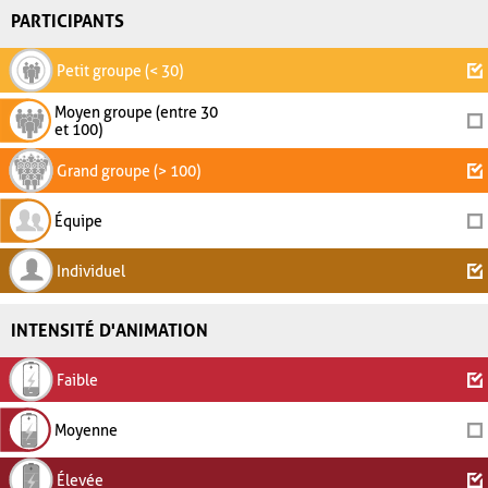
PARTICIPANTS
Petit groupe (< 30)
Moyen groupe (entre 30
et 100)
Grand groupe (> 100)
Équipe
Individuel
INTENSITÉ D'ANIMATION
Faible
Moyenne
Élevée