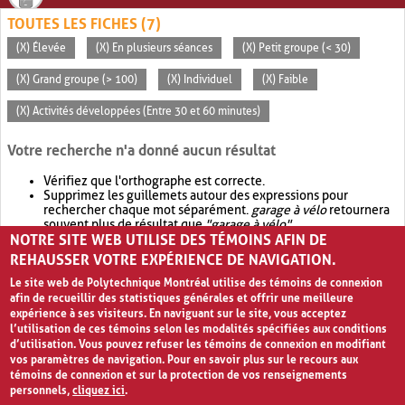
TOUTES LES FICHES (7)
(X) Élevée
(X) En plusieurs séances
(X) Petit groupe (< 30)
(X) Grand groupe (> 100)
(X) Individuel
(X) Faible
(X) Activités développées (Entre 30 et 60 minutes)
Votre recherche n'a donné aucun résultat
Vérifiez que l'orthographe est correcte.
Supprimez les guillemets autour des expressions pour
rechercher chaque mot séparément.
garage à vélo
retournera
souvent plus de résultat que
"garage à vélo"
.
NOTRE SITE WEB UTILISE DES TÉMOINS AFIN DE
Envisagez d'élargir votre recherche avec
OR
.
garage OR vélo
retournera souvent plus de résultat que
garage à vélo
.
REHAUSSER VOTRE EXPÉRIENCE DE NAVIGATION.
Le site web de Polytechnique Montréal utilise des témoins de connexion
afin de recueillir des statistiques générales et offrir une meilleure
expérience à ses visiteurs. En naviguant sur le site, vous acceptez
l’utilisation de ces témoins selon les modalités spécifiées aux conditions
d’utilisation. Vous pouvez refuser les témoins de connexion en modifiant
vos paramètres de navigation. Pour en savoir plus sur le recours aux
témoins de connexion et sur la protection de vos renseignements
personnels,
cliquez ici
.
Avis de confidentialité et conditions d’utilisation