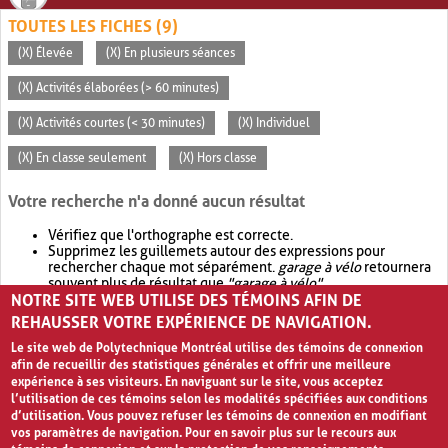
TOUTES LES FICHES (9)
(X) Élevée
(X) En plusieurs séances
(X) Activités élaborées (> 60 minutes)
(X) Activités courtes (< 30 minutes)
(X) Individuel
(X) En classe seulement
(X) Hors classe
Votre recherche n'a donné aucun résultat
Vérifiez que l'orthographe est correcte.
Supprimez les guillemets autour des expressions pour
rechercher chaque mot séparément.
garage à vélo
retournera
souvent plus de résultat que
"garage à vélo"
.
NOTRE SITE WEB UTILISE DES TÉMOINS AFIN DE
Envisagez d'élargir votre recherche avec
OR
.
garage OR vélo
retournera souvent plus de résultat que
garage à vélo
.
REHAUSSER VOTRE EXPÉRIENCE DE NAVIGATION.
Le site web de Polytechnique Montréal utilise des témoins de connexion
afin de recueillir des statistiques générales et offrir une meilleure
expérience à ses visiteurs. En naviguant sur le site, vous acceptez
l’utilisation de ces témoins selon les modalités spécifiées aux conditions
d’utilisation. Vous pouvez refuser les témoins de connexion en modifiant
vos paramètres de navigation. Pour en savoir plus sur le recours aux