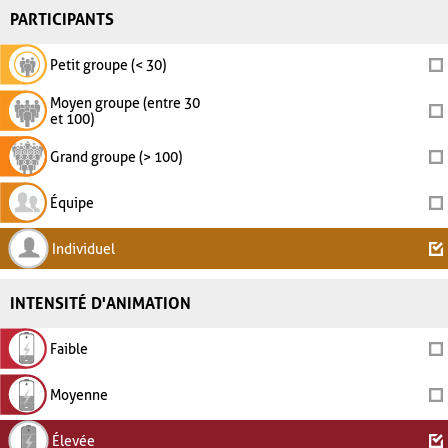
PARTICIPANTS
Petit groupe (< 30)
Moyen groupe (entre 30
et 100)
Grand groupe (> 100)
Équipe
Individuel
INTENSITÉ D'ANIMATION
Faible
Moyenne
Élevée