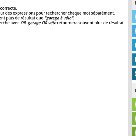
 correcte.
our des expressions pour rechercher chaque mot séparément.
nt plus de résultat que
"garage à vélo"
.
herche avec
OR
.
garage OR vélo
retournera souvent plus de résultat