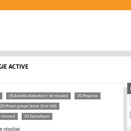
IE ACTIVE
(X) Activités élaborées (> 60 minutes)
(X) Moyenne
(X) Moyen groupe (entre 30 et 100)
0 minutes)
(X) Sporadiques
n résultat