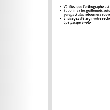
Vérifiez que l'orthographe est
Supprimez les guillemets aut
garage à vélo
retournera souve
Envisagez d'élargir votre rec
que
garage à vélo
.