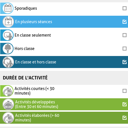
Sporadiques
En plusieurs séances
En classe seulement
Hors classe
En classe et hors classe
DURÉE DE L'ACTIVITÉ
Activités courtes (< 30
minutes)
Activités développées
(Entre 30 et 60 minutes)
Activités élaborées (> 60
minutes)