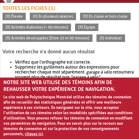
TOUTES LES FICHES (3)
(X) Élevée
(X) En plusieurs séances
(X) En classe et hors classe
(X) Activités élaborées (> 60 minutes)
(X) Équipe
(X) Activités développées (Entre 30 et 60 minutes)
(X) Individuel
Votre recherche n'a donné aucun résultat
Vérifiez que l'orthographe est correcte.
Supprimez les guillemets autour des expressions pour
rechercher chaque mot séparément.
garage à vélo
retournera
souvent plus de résultat que
"garage à vélo"
.
NOTRE SITE WEB UTILISE DES TÉMOINS AFIN DE
Envisagez d'élargir votre recherche avec
OR
.
garage OR vélo
retournera souvent plus de résultat que
garage à vélo
.
REHAUSSER VOTRE EXPÉRIENCE DE NAVIGATION.
Le site web de Polytechnique Montréal utilise des témoins de connexion
afin de recueillir des statistiques générales et offrir une meilleure
expérience à ses visiteurs. En naviguant sur le site, vous acceptez
l’utilisation de ces témoins selon les modalités spécifiées aux conditions
d’utilisation. Vous pouvez refuser les témoins de connexion en modifiant
vos paramètres de navigation. Pour en savoir plus sur le recours aux
témoins de connexion et sur la protection de vos renseignements
personnels,
cliquez ici
.
Avis de confidentialité et conditions d’utilisation