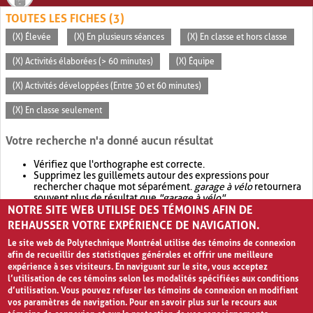
TOUTES LES FICHES (3)
(X) Élevée
(X) En plusieurs séances
(X) En classe et hors classe
(X) Activités élaborées (> 60 minutes)
(X) Équipe
(X) Activités développées (Entre 30 et 60 minutes)
(X) En classe seulement
Votre recherche n'a donné aucun résultat
Vérifiez que l'orthographe est correcte.
Supprimez les guillemets autour des expressions pour
rechercher chaque mot séparément.
garage à vélo
retournera
souvent plus de résultat que
"garage à vélo"
.
NOTRE SITE WEB UTILISE DES TÉMOINS AFIN DE
Envisagez d'élargir votre recherche avec
OR
.
garage OR vélo
retournera souvent plus de résultat que
garage à vélo
.
REHAUSSER VOTRE EXPÉRIENCE DE NAVIGATION.
Le site web de Polytechnique Montréal utilise des témoins de connexion
afin de recueillir des statistiques générales et offrir une meilleure
expérience à ses visiteurs. En naviguant sur le site, vous acceptez
l’utilisation de ces témoins selon les modalités spécifiées aux conditions
d’utilisation. Vous pouvez refuser les témoins de connexion en modifiant
vos paramètres de navigation. Pour en savoir plus sur le recours aux