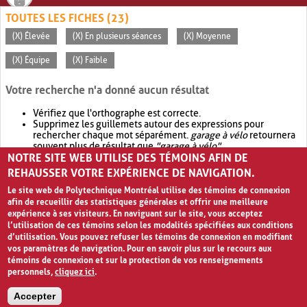
TOUTES LES FICHES (23)
(X) Élevée
(X) En plusieurs séances
(X) Moyenne
(X) Équipe
(X) Faible
Votre recherche n'a donné aucun résultat
Vérifiez que l'orthographe est correcte.
Supprimez les guillemets autour des expressions pour
rechercher chaque mot séparément.
garage à vélo
retournera
souvent plus de résultat que
"garage à vélo"
.
NOTRE SITE WEB UTILISE DES TÉMOINS AFIN DE
Envisagez d'élargir votre recherche avec
OR
.
garage OR vélo
retournera souvent plus de résultat que
garage à vélo
.
REHAUSSER VOTRE EXPÉRIENCE DE NAVIGATION.
Le site web de Polytechnique Montréal utilise des témoins de connexion
afin de recueillir des statistiques générales et offrir une meilleure
expérience à ses visiteurs. En naviguant sur le site, vous acceptez
l’utilisation de ces témoins selon les modalités spécifiées aux conditions
d’utilisation. Vous pouvez refuser les témoins de connexion en modifiant
vos paramètres de navigation. Pour en savoir plus sur le recours aux
témoins de connexion et sur la protection de vos renseignements
personnels,
cliquez ici
.
Avis de confidentialité et conditions d’utilisation
Accepter