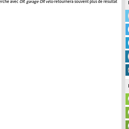
herche avec
OR
.
garage OR vélo
retournera souvent plus de résultat