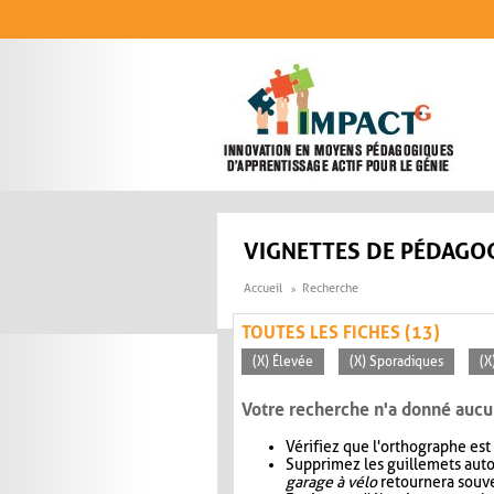
Aller au contenu principal
VIGNETTES DE PÉDAGOG
Accueil
Recherche
TOUTES LES FICHES (13)
(X) Élevée
(X) Sporadiques
(X
Votre recherche n'a donné aucu
Vérifiez que l'orthographe est
Supprimez les guillemets aut
garage à vélo
retournera souve