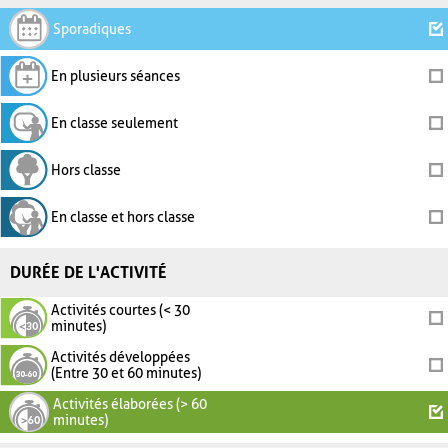
Sporadiques
En plusieurs séances
En classe seulement
Hors classe
En classe et hors classe
DURÉE DE L'ACTIVITÉ
Activités courtes (< 30
minutes)
Activités développées
(Entre 30 et 60 minutes)
Activités élaborées (> 60
minutes)