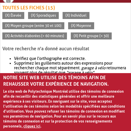
TOUTES LES FICHES (15)
(X) Élevée
(X) Sporadiques
(X) Individuel
(X) Moyen groupe (entre 30 et 100)
(X) Moyenne
(X) Activités élaborées (> 60 minutes)
(X) Petit groupe (< 30)
Votre recherche n'a donné aucun résultat
Vérifiez que l'orthographe est correcte.
Supprimez les guillemets autour des expressions pour
rechercher chaque mot séparément.
garage à vélo
retournera
souvent plus de résultat que
"garage à vélo"
.
NOTRE SITE WEB UTILISE DES TÉMOINS AFIN DE
Envisagez d'élargir votre recherche avec
OR
.
garage OR vélo
retournera souvent plus de résultat que
garage à vélo
.
REHAUSSER VOTRE EXPÉRIENCE DE NAVIGATION.
Le site web de Polytechnique Montréal utilise des témoins de connexion
afin de recueillir des statistiques générales et offrir une meilleure
expérience à ses visiteurs. En naviguant sur le site, vous acceptez
l’utilisation de ces témoins selon les modalités spécifiées aux conditions
d’utilisation. Vous pouvez refuser les témoins de connexion en modifiant
vos paramètres de navigation. Pour en savoir plus sur le recours aux
témoins de connexion et sur la protection de vos renseignements
personnels,
cliquez ici
.
Avis de confidentialité et conditions d’utilisation