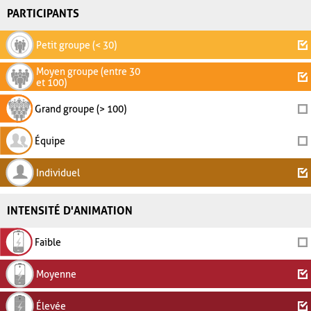
PARTICIPANTS
Petit groupe (< 30)
Moyen groupe (entre 30
et 100)
Grand groupe (> 100)
Équipe
Individuel
INTENSITÉ D'ANIMATION
Faible
Moyenne
Élevée