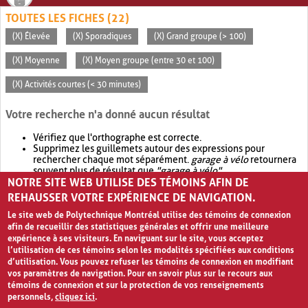
TOUTES LES FICHES (22)
(X) Élevée
(X) Sporadiques
(X) Grand groupe (> 100)
(X) Moyenne
(X) Moyen groupe (entre 30 et 100)
(X) Activités courtes (< 30 minutes)
Votre recherche n'a donné aucun résultat
Vérifiez que l'orthographe est correcte.
Supprimez les guillemets autour des expressions pour
rechercher chaque mot séparément.
garage à vélo
retournera
souvent plus de résultat que
"garage à vélo"
.
NOTRE SITE WEB UTILISE DES TÉMOINS AFIN DE
Envisagez d'élargir votre recherche avec
OR
.
garage OR vélo
retournera souvent plus de résultat que
garage à vélo
.
REHAUSSER VOTRE EXPÉRIENCE DE NAVIGATION.
Le site web de Polytechnique Montréal utilise des témoins de connexion
afin de recueillir des statistiques générales et offrir une meilleure
expérience à ses visiteurs. En naviguant sur le site, vous acceptez
l’utilisation de ces témoins selon les modalités spécifiées aux conditions
d’utilisation. Vous pouvez refuser les témoins de connexion en modifiant
vos paramètres de navigation. Pour en savoir plus sur le recours aux
témoins de connexion et sur la protection de vos renseignements
personnels,
cliquez ici
.
Avis de confidentialité et conditions d’utilisation