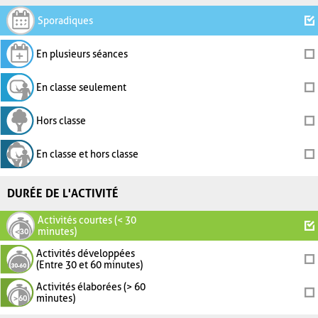
Sporadiques
En plusieurs séances
En classe seulement
Hors classe
En classe et hors classe
DURÉE DE L'ACTIVITÉ
Activités courtes (< 30
minutes)
Activités développées
(Entre 30 et 60 minutes)
Activités élaborées (> 60
minutes)