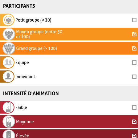
PARTICIPANTS
Petit groupe (< 30)
Moyen groupe (entre 30
et 100)
Grand groupe (> 100)
Équipe
Individuel
INTENSITÉ D'ANIMATION
Faible
Moyenne
Élevée