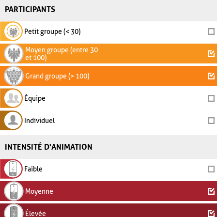
PARTICIPANTS
Petit groupe (< 30)
Moyen groupe (entre 30
et 100)
Grand groupe (> 100)
Équipe
Individuel
INTENSITÉ D'ANIMATION
Faible
Moyenne
Élevée