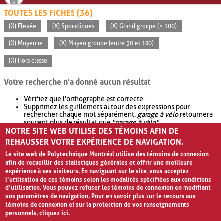
TOUTES LES FICHES (36)
(X) Élevée
(X) Sporadiques
(X) Grand groupe (> 100)
(X) Moyenne
(X) Moyen groupe (entre 30 et 100)
(X) Hors classe
Votre recherche n'a donné aucun résultat
Vérifiez que l'orthographe est correcte.
Supprimez les guillemets autour des expressions pour
rechercher chaque mot séparément.
garage à vélo
retournera
souvent plus de résultat que
"garage à vélo"
.
NOTRE SITE WEB UTILISE DES TÉMOINS AFIN DE
Envisagez d'élargir votre recherche avec
OR
.
garage OR vélo
retournera souvent plus de résultat que
garage à vélo
.
REHAUSSER VOTRE EXPÉRIENCE DE NAVIGATION.
Le site web de Polytechnique Montréal utilise des témoins de connexion
afin de recueillir des statistiques générales et offrir une meilleure
expérience à ses visiteurs. En naviguant sur le site, vous acceptez
l’utilisation de ces témoins selon les modalités spécifiées aux conditions
d’utilisation. Vous pouvez refuser les témoins de connexion en modifiant
vos paramètres de navigation. Pour en savoir plus sur le recours aux
témoins de connexion et sur la protection de vos renseignements
personnels,
cliquez ici
.
Avis de confidentialité et conditions d’utilisation