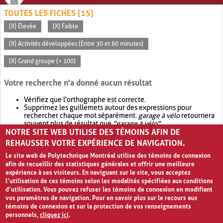
TOUTES LES FICHES (15)
(X) Élevée
(X) Faible
(X) Activités développées (Entre 30 et 60 minutes)
(X) Grand groupe (> 100)
Votre recherche n'a donné aucun résultat
Vérifiez que l'orthographe est correcte.
Supprimez les guillemets autour des expressions pour
rechercher chaque mot séparément.
garage à vélo
retournera
souvent plus de résultat que
"garage à vélo"
.
NOTRE SITE WEB UTILISE DES TÉMOINS AFIN DE
Envisagez d'élargir votre recherche avec
OR
.
garage OR vélo
retournera souvent plus de résultat que
garage à vélo
.
REHAUSSER VOTRE EXPÉRIENCE DE NAVIGATION.
Le site web de Polytechnique Montréal utilise des témoins de connexion
afin de recueillir des statistiques générales et offrir une meilleure
expérience à ses visiteurs. En naviguant sur le site, vous acceptez
l’utilisation de ces témoins selon les modalités spécifiées aux conditions
d’utilisation. Vous pouvez refuser les témoins de connexion en modifiant
vos paramètres de navigation. Pour en savoir plus sur le recours aux
témoins de connexion et sur la protection de vos renseignements
personnels,
cliquez ici
.
Avis de confidentialité et conditions d’utilisation