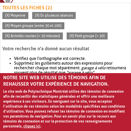
TOUTES LES FICHES (2)
(X) Moyenne
(X) En plusieurs séances
(X) Moyen groupe (entre 30 et 100)
(X) Activités courtes (< 30 minutes)
(X) Petit groupe (< 30)
Votre recherche n'a donné aucun résultat
Vérifiez que l'orthographe est correcte.
Supprimez les guillemets autour des expressions pour
rechercher chaque mot séparément.
garage à vélo
retournera
souvent plus de résultat que
"garage à vélo"
.
NOTRE SITE WEB UTILISE DES TÉMOINS AFIN DE
Envisagez d'élargir votre recherche avec
OR
.
garage OR vélo
retournera souvent plus de résultat que
garage à vélo
.
REHAUSSER VOTRE EXPÉRIENCE DE NAVIGATION.
Le site web de Polytechnique Montréal utilise des témoins de connexion
afin de recueillir des statistiques générales et offrir une meilleure
expérience à ses visiteurs. En naviguant sur le site, vous acceptez
l’utilisation de ces témoins selon les modalités spécifiées aux conditions
d’utilisation. Vous pouvez refuser les témoins de connexion en modifiant
vos paramètres de navigation. Pour en savoir plus sur le recours aux
témoins de connexion et sur la protection de vos renseignements
personnels,
cliquez ici
.
Avis de confidentialité et conditions d’utilisation