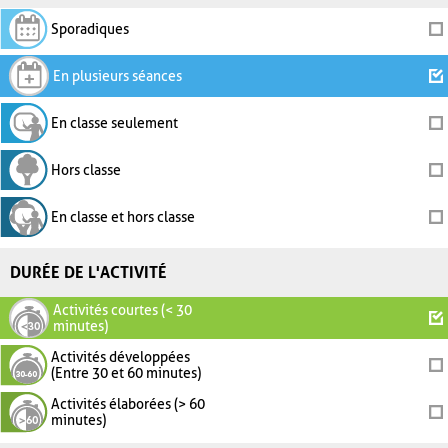
Sporadiques
En plusieurs séances
En classe seulement
Hors classe
En classe et hors classe
DURÉE DE L'ACTIVITÉ
Activités courtes (< 30
minutes)
Activités développées
(Entre 30 et 60 minutes)
Activités élaborées (> 60
minutes)