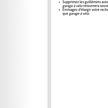
Supprimez les guillemets aut
garage à vélo
retournera souve
Envisagez d'élargir votre rec
que
garage à vélo
.