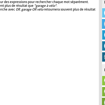
our des expressions pour rechercher chaque mot séparément.
nt plus de résultat que
"garage à vélo"
.
herche avec
OR
.
garage OR vélo
retournera souvent plus de résultat