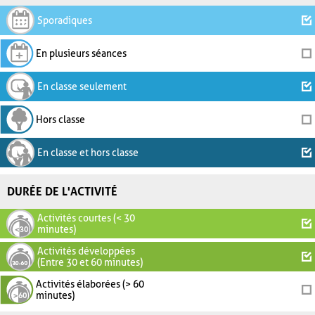
Sporadiques
En plusieurs séances
En classe seulement
Hors classe
En classe et hors classe
DURÉE DE L'ACTIVITÉ
Activités courtes (< 30
minutes)
Activités développées
(Entre 30 et 60 minutes)
Activités élaborées (> 60
minutes)