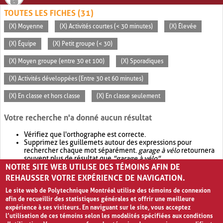
TOUTES LES FICHES (31)
(X) Moyenne
(X) Activités courtes (< 30 minutes)
(X) Élevée
(X) Équipe
(X) Petit groupe (< 30)
(X) Moyen groupe (entre 30 et 100)
(X) Sporadiques
(X) Activités développées (Entre 30 et 60 minutes)
(X) En classe et hors classe
(X) En classe seulement
Votre recherche n'a donné aucun résultat
Vérifiez que l'orthographe est correcte.
Supprimez les guillemets autour des expressions pour
rechercher chaque mot séparément.
garage à vélo
retournera
souvent plus de résultat que
"garage à vélo"
.
NOTRE SITE WEB UTILISE DES TÉMOINS AFIN DE
Envisagez d'élargir votre recherche avec
OR
.
garage OR vélo
retournera souvent plus de résultat que
garage à vélo
.
REHAUSSER VOTRE EXPÉRIENCE DE NAVIGATION.
Le site web de Polytechnique Montréal utilise des témoins de connexion
afin de recueillir des statistiques générales et offrir une meilleure
expérience à ses visiteurs. En naviguant sur le site, vous acceptez
l’utilisation de ces témoins selon les modalités spécifiées aux conditions