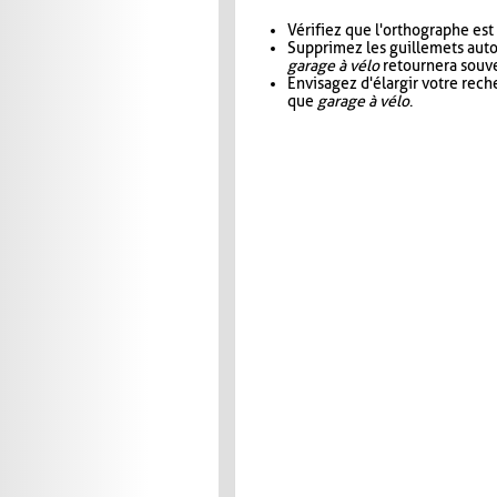
Vérifiez que l'orthographe est
Supprimez les guillemets aut
garage à vélo
retournera souve
Envisagez d'élargir votre rec
que
garage à vélo
.