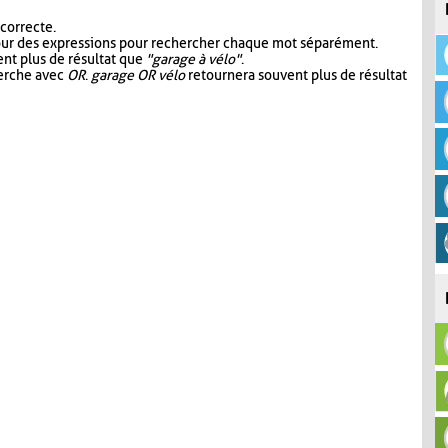
 correcte.
our des expressions pour rechercher chaque mot séparément.
nt plus de résultat que
"garage à vélo"
.
herche avec
OR
.
garage OR vélo
retournera souvent plus de résultat