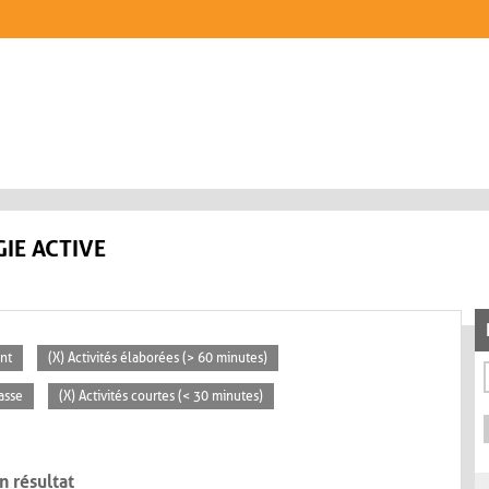
IE ACTIVE
nt
(X) Activités élaborées (> 60 minutes)
lasse
(X) Activités courtes (< 30 minutes)
n résultat