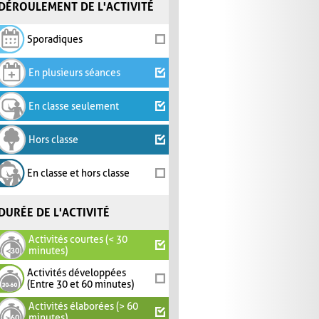
DÉROULEMENT DE L'ACTIVITÉ
Sporadiques
En plusieurs séances
En classe seulement
Hors classe
En classe et hors classe
DURÉE DE L'ACTIVITÉ
Activités courtes (< 30
minutes)
Activités développées
(Entre 30 et 60 minutes)
Activités élaborées (> 60
minutes)