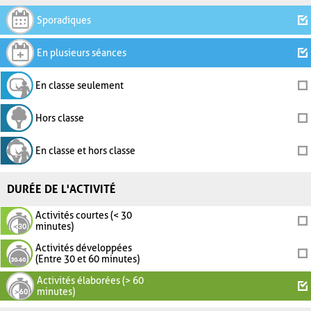
Sporadiques
En plusieurs séances
En classe seulement
Hors classe
En classe et hors classe
DURÉE DE L'ACTIVITÉ
Activités courtes (< 30
minutes)
Activités développées
(Entre 30 et 60 minutes)
Activités élaborées (> 60
minutes)