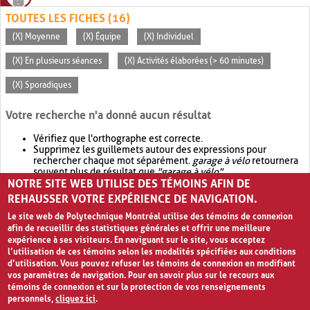
TOUTES LES FICHES (16)
(X) Moyenne
(X) Équipe
(X) Individuel
(X) En plusieurs séances
(X) Activités élaborées (> 60 minutes)
(X) Sporadiques
Votre recherche n'a donné aucun résultat
Vérifiez que l'orthographe est correcte.
Supprimez les guillemets autour des expressions pour
rechercher chaque mot séparément.
garage à vélo
retournera
souvent plus de résultat que
"garage à vélo"
.
NOTRE SITE WEB UTILISE DES TÉMOINS AFIN DE
Envisagez d'élargir votre recherche avec
OR
.
garage OR vélo
retournera souvent plus de résultat que
garage à vélo
.
REHAUSSER VOTRE EXPÉRIENCE DE NAVIGATION.
Le site web de Polytechnique Montréal utilise des témoins de connexion
afin de recueillir des statistiques générales et offrir une meilleure
expérience à ses visiteurs. En naviguant sur le site, vous acceptez
l’utilisation de ces témoins selon les modalités spécifiées aux conditions
d’utilisation. Vous pouvez refuser les témoins de connexion en modifiant
vos paramètres de navigation. Pour en savoir plus sur le recours aux
témoins de connexion et sur la protection de vos renseignements
personnels,
cliquez ici
.
Avis de confidentialité et conditions d’utilisation