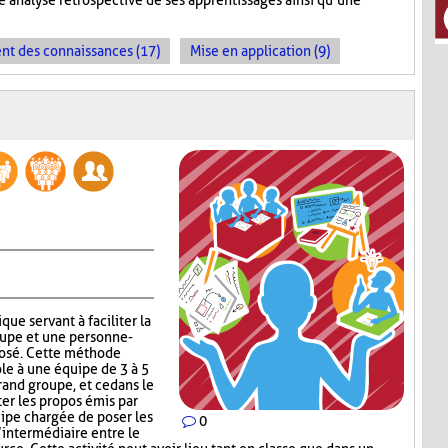
 analyse rétrospective de ses apprentissages ainsi qu’une
t des connaissances (17)
Mise en application (9)
que servant à faciliter la
upe et une personne-
posé. Cette méthode
ole à une équipe de 3 à 5
and groupe, et ce dans le
r les propos émis par
uipe chargée de poser les
0
’intermédiaire entre le