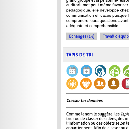
grand groupe et la personne-ressour
auditorium et peut même favoriser l
pédagogique, elle développe chez 
communication efficaces puisque l
comprendre leurs questions avant 
adéquate et compréhensible.
Échanges (13)
Travail d'équip
TAPIS DE TRI
Classer les données
Comme le nom le suggère, les
Tapis
trier ou de classer des idées, des i
l’information ou des objets selon la
appartiennent. Afin de classer ou d