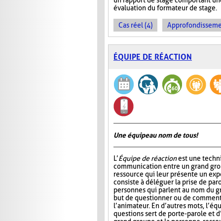
un rapport de stage comportant une
évaluation du formateur de stage.
Cas réel (4)
Approfondissemen
ÉQUIPE DE RÉACTION
Une équipe au nom de tous!
L’
Équipe de réaction
est une techni
communication entre un grand gro
ressource qui leur présente un ex
consiste à déléguer la prise de par
personnes qui parlent au nom du gr
but de questionner ou de commente
l’animateur. En d’autres mots, l’éq
questions sert de porte-parole et d