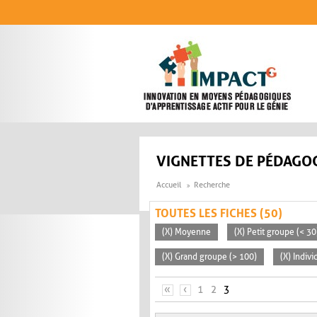
Aller au contenu principal
VIGNETTES DE PÉDAGOG
Accueil
Recherche
TOUTES LES FICHES (50)
(X) Moyenne
(X) Petit groupe (< 30
(X) Grand groupe (> 100)
(X) Indivi
PAGES
«
‹
1
2
3