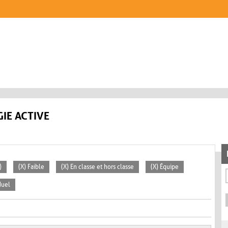
IE ACTIVE
)
(X) Faible
(X) En classe et hors classe
(X) Équipe
duel