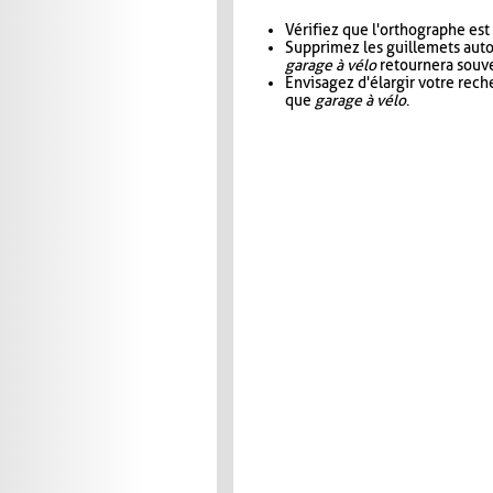
Vérifiez que l'orthographe est
Supprimez les guillemets aut
garage à vélo
retournera souve
Envisagez d'élargir votre rec
que
garage à vélo
.