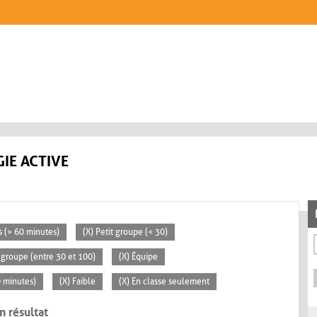
IE ACTIVE
s (> 60 minutes)
(X) Petit groupe (< 30)
groupe (entre 30 et 100)
(X) Équipe
0 minutes)
(X) Faible
(X) En classe seulement
n résultat