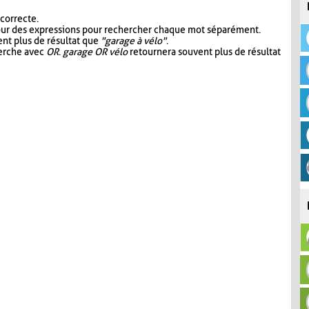
 correcte.
our des expressions pour rechercher chaque mot séparément.
nt plus de résultat que
"garage à vélo"
.
herche avec
OR
.
garage OR vélo
retournera souvent plus de résultat