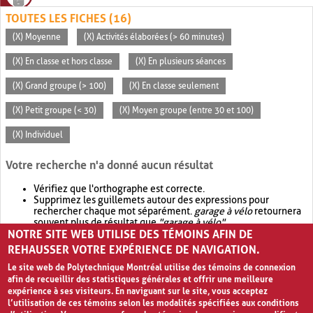
TOUTES LES FICHES (16)
(X) Moyenne
(X) Activités élaborées (> 60 minutes)
(X) En classe et hors classe
(X) En plusieurs séances
(X) Grand groupe (> 100)
(X) En classe seulement
(X) Petit groupe (< 30)
(X) Moyen groupe (entre 30 et 100)
(X) Individuel
Votre recherche n'a donné aucun résultat
Vérifiez que l'orthographe est correcte.
Supprimez les guillemets autour des expressions pour
rechercher chaque mot séparément.
garage à vélo
retournera
souvent plus de résultat que
"garage à vélo"
.
NOTRE SITE WEB UTILISE DES TÉMOINS AFIN DE
Envisagez d'élargir votre recherche avec
OR
.
garage OR vélo
retournera souvent plus de résultat que
garage à vélo
.
REHAUSSER VOTRE EXPÉRIENCE DE NAVIGATION.
Le site web de Polytechnique Montréal utilise des témoins de connexion
afin de recueillir des statistiques générales et offrir une meilleure
expérience à ses visiteurs. En naviguant sur le site, vous acceptez
l’utilisation de ces témoins selon les modalités spécifiées aux conditions