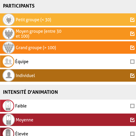
PARTICIPANTS
Petit groupe (< 30)
Moyen groupe (entre 30
et 100)
Grand groupe (> 100)
Équipe
Individuel
INTENSITÉ D'ANIMATION
Faible
Moyenne
Élevée