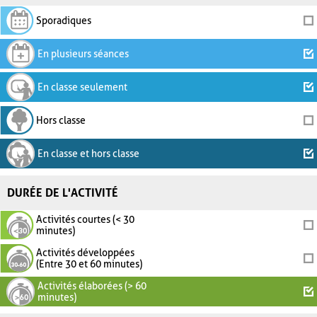
Sporadiques
En plusieurs séances
En classe seulement
Hors classe
En classe et hors classe
DURÉE DE L'ACTIVITÉ
Activités courtes (< 30
minutes)
Activités développées
(Entre 30 et 60 minutes)
Activités élaborées (> 60
minutes)