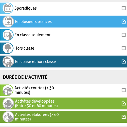
Sporadiques
En plusieurs séances
En classe seulement
Hors classe
En classe et hors classe
DURÉE DE L'ACTIVITÉ
Activités courtes (< 30
minutes)
Activités développées
(Entre 30 et 60 minutes)
Activités élaborées (> 60
minutes)