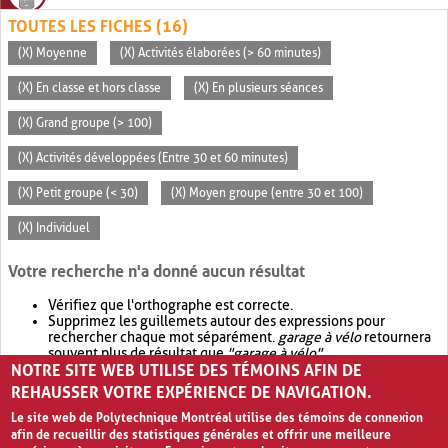
TOUTES LES FICHES (16)
(X) Moyenne
(X) Activités élaborées (> 60 minutes)
(X) En classe et hors classe
(X) En plusieurs séances
(X) Grand groupe (> 100)
(X) Activités développées (Entre 30 et 60 minutes)
(X) Petit groupe (< 30)
(X) Moyen groupe (entre 30 et 100)
(X) Individuel
Votre recherche n'a donné aucun résultat
Vérifiez que l'orthographe est correcte.
Supprimez les guillemets autour des expressions pour
rechercher chaque mot séparément.
garage à vélo
retournera
souvent plus de résultat que
"garage à vélo"
.
NOTRE SITE WEB UTILISE DES TÉMOINS AFIN DE
Envisagez d'élargir votre recherche avec
OR
.
garage OR vélo
retournera souvent plus de résultat que
garage à vélo
.
REHAUSSER VOTRE EXPÉRIENCE DE NAVIGATION.
Le site web de Polytechnique Montréal utilise des témoins de connexion
afin de recueillir des statistiques générales et offrir une meilleure