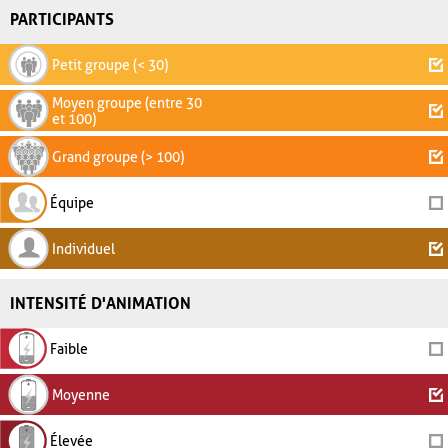
PARTICIPANTS
Petit groupe (< 30)
Moyen groupe (entre 30
et 100)
Grand groupe (> 100)
Équipe
Individuel
INTENSITÉ D'ANIMATION
Faible
Moyenne
Élevée