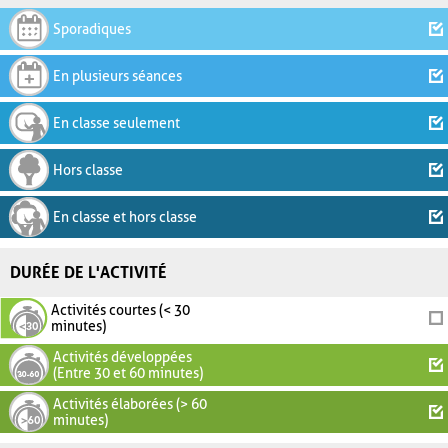
Sporadiques
En plusieurs séances
En classe seulement
Hors classe
En classe et hors classe
DURÉE DE L'ACTIVITÉ
Activités courtes (< 30
minutes)
Activités développées
(Entre 30 et 60 minutes)
Activités élaborées (> 60
minutes)