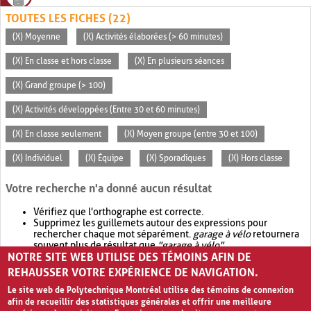
TOUTES LES FICHES (22)
(X) Moyenne
(X) Activités élaborées (> 60 minutes)
(X) En classe et hors classe
(X) En plusieurs séances
(X) Grand groupe (> 100)
(X) Activités développées (Entre 30 et 60 minutes)
(X) En classe seulement
(X) Moyen groupe (entre 30 et 100)
(X) Individuel
(X) Équipe
(X) Sporadiques
(X) Hors classe
Votre recherche n'a donné aucun résultat
Vérifiez que l'orthographe est correcte.
Supprimez les guillemets autour des expressions pour
rechercher chaque mot séparément.
garage à vélo
retournera
souvent plus de résultat que
"garage à vélo"
.
NOTRE SITE WEB UTILISE DES TÉMOINS AFIN DE
Envisagez d'élargir votre recherche avec
OR
.
garage OR vélo
retournera souvent plus de résultat que
garage à vélo
.
REHAUSSER VOTRE EXPÉRIENCE DE NAVIGATION.
Le site web de Polytechnique Montréal utilise des témoins de connexion
afin de recueillir des statistiques générales et offrir une meilleure