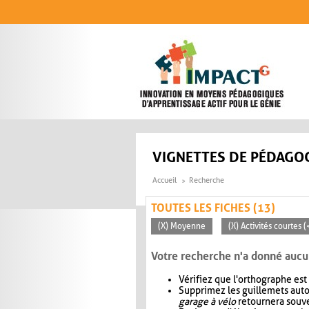
Aller au contenu principal
VIGNETTES DE PÉDAGOG
Accueil
Recherche
TOUTES LES FICHES (13)
(X) Moyenne
(X) Activités courtes 
Votre recherche n'a donné aucu
Vérifiez que l'orthographe est
Supprimez les guillemets aut
garage à vélo
retournera souve