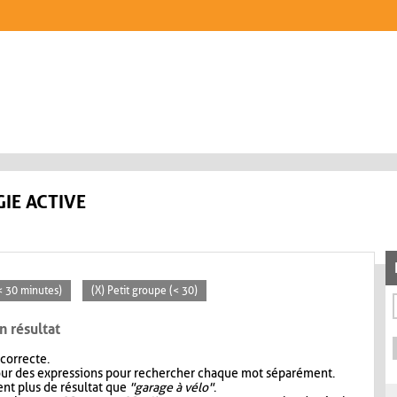
IE ACTIVE
(< 30 minutes)
(X) Petit groupe (< 30)
n résultat
 correcte.
our des expressions pour rechercher chaque mot séparément.
nt plus de résultat que
"garage à vélo"
.