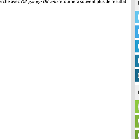
herche avec
OR
.
garage OR vélo
retournera souvent plus de résultat