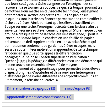
que leurs collègues la tâche assignée par l'enseignant et se
retrouvent à se tourner les pouces, ce qui, à la longue, pourrait les
démotiver. Pour mettre en œuvre cette technique, l'enseignant
doit préparer à l'avance des petites feuilles de papier sur
lesquelles sont inscrits des énoncés permettant de complexifier la
tâche des élèves. Ainsi, pendant que les élèves travaillent en
équipe sur une tâche, l'enseignant circule dans la classe afin de
surveiller leur niveau d'avancement respectif. S'il remarque qu'un
groupe a presque terminé la tâche qui lui est assignée, il peut leur
lancer une
Bombe
, laquelle consiste en une feuille de papier
présentant un défi supplémentaire en lien avec la tâche et qui
permettra non seulement de garder les élèves occupés, mais
aussi de soutenir leur motivation à apprendre. Cette technique
fait donc en quelque sorte appel à la différenciation
pédagogique. Selon le Conseil supérieur de l'éducation du
Québec (1993), la pédagogie différenciée est « une démarche qui
met en œuvre un ensemble diversifié de moyens
d’enseignement et d’apprentissage pour permettre à des élèves
d’âges, d’origines, d’aptitudes et de savoir-faire hétérogènes
d’atteindre par des voies différentes des objectifs communs et,
ultimement, la réussite éducative. »
Différenciation pédagogique (3)
Travail d'équipe (8)
Approfondissement des connaissances (17)