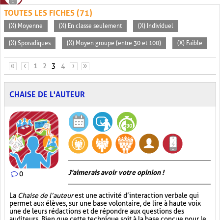
TOUTES LES FICHES (71)
(X) Moyenne
(X) En classe seulement
(X) Individuel
(X) Sporadiques
(X) Moyen groupe (entre 30 et 100)
(X) Faible
PAGES
«
‹
1
2
3
4
›
»
CHAISE DE L'AUTEUR
J'aimerais avoir votre opinion !
0
La
Chaise de l’auteur
est une activité d’interaction verbale qui
permet aux élèves, sur une base volontaire, de lire à haute voix
une de leurs rédactions et de répondre aux questions des
auditeurs. Bien que cette technique soit à la base conçue pour le