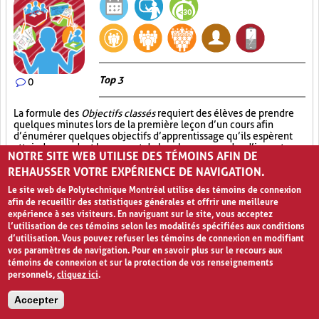
Top 3
0
La formule des
Objectifs classés
requiert des élèves de prendre
quelques minutes lors de la première leçon d’un cours afin
d’énumérer quelques objectifs d’apprentissage qu’ils espèrent
atteindre pendant le cours et de les classer en ordre d’importance
NOTRE SITE WEB UTILISE DES TÉMOINS AFIN DE
relative. Cette activité permet donc à l’enseignant d’évaluer à
quel point les objectifs d’apprentissage choisis par les élèves
REHAUSSER VOTRE EXPÉRIENCE DE NAVIGATION.
correspondent aux objectifs pédagogiques du cours. L’enseignant
Le site web de Polytechnique Montréal utilise des témoins de connexion
est également en mesure de comparer le classement des
afin de recueillir des statistiques générales et offrir une meilleure
objectifs des élèves selon leur importance par rapport à son
expérience à ses visiteurs. En naviguant sur le site, vous acceptez
propre classement des objectifs pédagogiques du cours. Puis,
l’utilisation de ces témoins selon les modalités spécifiées aux conditions
l’enseignant peut ensuite utiliser ces informations afin
d’accroître la motivation des élèves en les aidant à établir des
d’utilisation. Vous pouvez refuser les témoins de connexion en modifiant
liens entre leurs objectifs personnels et les objectifs du cours.
vos paramètres de navigation. Pour en savoir plus sur le recours aux
Cette technique permet également aux élèves d’apprendre à
témoins de connexion et sur la protection de vos renseignements
cibler et à préciser leurs propres objectifs d’apprentissage, une
personnels,
cliquez ici
.
compétence importante pour l’apprentissage tout au long de leur
vie.
Accepter