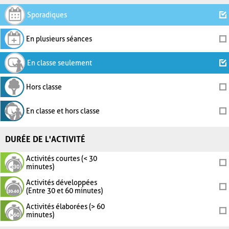
Sporadiques
En plusieurs séances
En classe seulement
Hors classe
En classe et hors classe
DURÉE DE L'ACTIVITÉ
Activités courtes (< 30
minutes)
Activités développées
(Entre 30 et 60 minutes)
Activités élaborées (> 60
minutes)