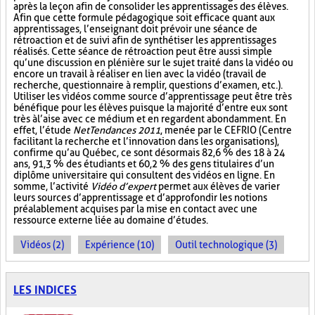
après la leçon afin de consolider les apprentissages des élèves.
Afin que cette formule pédagogique soit efficace quant aux
apprentissages, l’enseignant doit prévoir une séance de
rétroaction et de suivi afin de synthétiser les apprentissages
réalisés. Cette séance de rétroaction peut être aussi simple
qu’une discussion en plénière sur le sujet traité dans la vidéo ou
encore un travail à réaliser en lien avec la vidéo (travail de
recherche, questionnaire à remplir, questions d’examen, etc.).
Utiliser les vidéos comme source d’apprentissage peut être très
bénéfique pour les élèves puisque la majorité d’entre eux sont
très à l’aise avec ce médium et en regardent abondamment. En
effet, l’étude
NetTendances 2011
, menée par le CEFRIO (Centre
facilitant la recherche et l’innovation dans les organisations),
confirme qu’au Québec, ce sont désormais 82,6 % des 18 à 24
ans, 91,3 % des étudiants et 60,2 % des gens titulaires d’un
diplôme universitaire qui consultent des vidéos en ligne. En
somme, l’activité
Vidéo d’expert
permet aux élèves de varier
leurs sources d’apprentissage et d’approfondir les notions
préalablement acquises par la mise en contact avec une
ressource externe liée au domaine d’études.
Vidéos (2)
Expérience (10)
Outil technologique (3)
LES INDICES