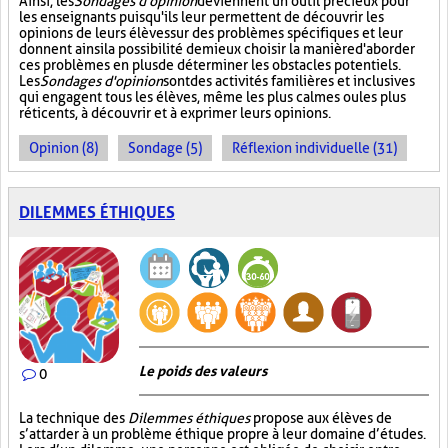
Ainsi, les
Sondages d'opinion
deviennent un outil précieux pour
les enseignants puisqu'ils leur permettent de découvrir les
opinions de leurs élèves sur des problèmes spécifiques et leur
donnent ainsi la possibilité de mieux choisir la manière d'aborder
ces problèmes en plus de déterminer les obstacles potentiels.
Les
Sondages d'opinion
sont des activités familières et inclusives
qui engagent tous les élèves, même les plus calmes ou les plus
réticents, à découvrir et à exprimer leurs opinions.
Opinion (8)
Sondage (5)
Réflexion individuelle (31)
DILEMMES ÉTHIQUES
Le poids des valeurs
0
La technique des
Dilemmes éthiques
propose aux élèves de
s’attarder à un problème éthique propre à leur domaine d’études.