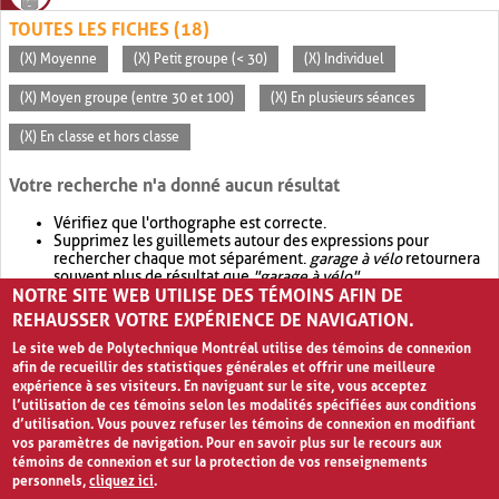
TOUTES LES FICHES (18)
(X) Moyenne
(X) Petit groupe (< 30)
(X) Individuel
(X) Moyen groupe (entre 30 et 100)
(X) En plusieurs séances
(X) En classe et hors classe
Votre recherche n'a donné aucun résultat
Vérifiez que l'orthographe est correcte.
Supprimez les guillemets autour des expressions pour
rechercher chaque mot séparément.
garage à vélo
retournera
souvent plus de résultat que
"garage à vélo"
.
NOTRE SITE WEB UTILISE DES TÉMOINS AFIN DE
Envisagez d'élargir votre recherche avec
OR
.
garage OR vélo
retournera souvent plus de résultat que
garage à vélo
.
REHAUSSER VOTRE EXPÉRIENCE DE NAVIGATION.
Le site web de Polytechnique Montréal utilise des témoins de connexion
afin de recueillir des statistiques générales et offrir une meilleure
expérience à ses visiteurs. En naviguant sur le site, vous acceptez
l’utilisation de ces témoins selon les modalités spécifiées aux conditions
d’utilisation. Vous pouvez refuser les témoins de connexion en modifiant
vos paramètres de navigation. Pour en savoir plus sur le recours aux
témoins de connexion et sur la protection de vos renseignements
personnels,
cliquez ici
.
Avis de confidentialité et conditions d’utilisation