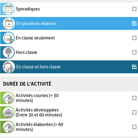
Sporadiques
En plusieurs séances
En classe seulement
Hors classe
En classe et hors classe
DURÉE DE L'ACTIVITÉ
Activités courtes (< 30
minutes)
Activités développées
(Entre 30 et 60 minutes)
Activités élaborées (> 60
minutes)