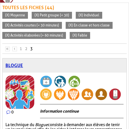
TOUTES LES FICHES (44)
(X) Moyenne
(X) Petit groupe (< 30)
(X) Individuel
(X) Activités courtes (< 30 minutes)
(X) En classe et hors classe
(X) Activités élaborées (> 60 minutes)
(X) Faible
PAGES
«
‹
1
2
3
BLOGUE
Information continue
0
La technique du
Blogue
consiste à demander aux élèves de tenir