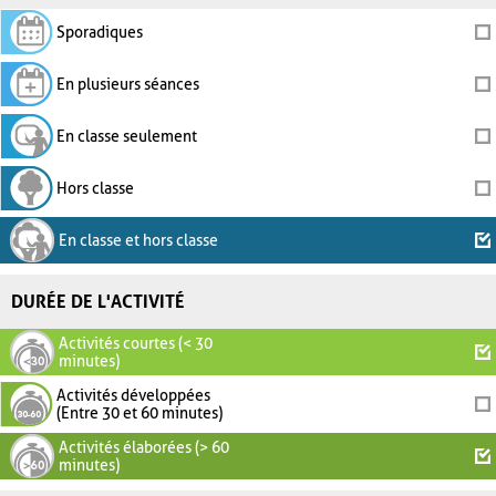
Sporadiques
En plusieurs séances
En classe seulement
Hors classe
En classe et hors classe
DURÉE DE L'ACTIVITÉ
Activités courtes (< 30
minutes)
Activités développées
(Entre 30 et 60 minutes)
Activités élaborées (> 60
minutes)