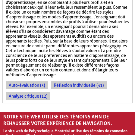
d'apprentissage, en se comparant à plusieurs profils et en
choisissant ceux qui, à leur avis, leur ressemblent le plus. Comme
il existe un certain nombre de façons de décrire les styles
d’apprentissage et les modes d’apprentissage, l’enseignant doit
choisir ses propres ensembles de profils à utiliser pour évaluer les
élèves. Par exemple, un enseignant pourrait demander à ses
élèves s’ils se considèrent davantage comme étant des
apprenants visuels, des apprenants auditifs ou encore des
apprenants tactiles. Puis, sur la base de leurs réponses, il est alors
en mesure de choisir parmi différentes approches pédagogiques.
Cette technique incite les élèves à s’autoévaluer et à prendre
conscience de leurs préférences en matière d’apprentissage, de
leurs points forts ou de leur style en tant qu’apprenants. Elle leur
permet également de réaliser qu’il existe différentes façons
valides d’aborder un certain contenu, et donc d’élargir leurs
méthodes d’apprentissage.
Auto-évaluation (3)
Réflexion individuelle (31)
Analyse critique (12)
PAGES
NOTRE SITE WEB UTILISE DES TÉMOINS AFIN DE
«
‹
1
2
3
REHAUSSER VOTRE EXPÉRIENCE DE NAVIGATION.
Le site web de Polytechnique Montréal utilise des témoins de connexion