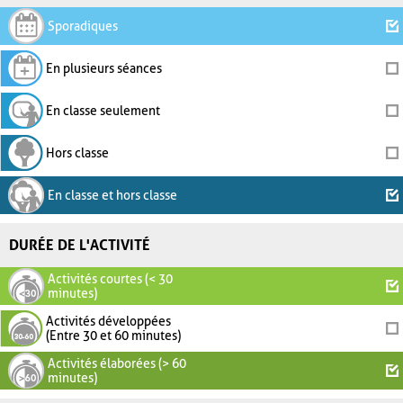
Sporadiques
En plusieurs séances
En classe seulement
Hors classe
En classe et hors classe
DURÉE DE L'ACTIVITÉ
Activités courtes (< 30
minutes)
Activités développées
(Entre 30 et 60 minutes)
Activités élaborées (> 60
minutes)