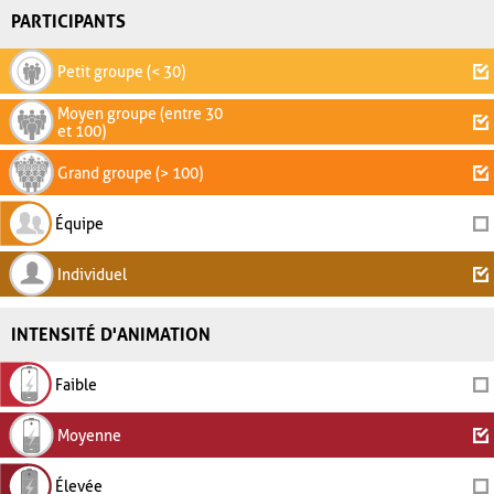
PARTICIPANTS
Petit groupe (< 30)
Moyen groupe (entre 30
et 100)
Grand groupe (> 100)
Équipe
Individuel
INTENSITÉ D'ANIMATION
Faible
Moyenne
Élevée