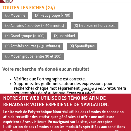
TOUTES LES FICHES (24)
(X) Moyenne
(X) Petit groupe (< 30)
(X) Activités élaborées (> 60 minutes)
(X) En classe et hors classe
(X) Grand groupe (> 100)
(X) Individuel
(X) Activités courtes (< 30 minutes)
(X) Sporadiques
(X) Moyen groupe (entre 30 et 100)
Votre recherche n'a donné aucun résultat
Vérifiez que l'orthographe est correcte.
Supprimez les guillemets autour des expressions pour
rechercher chaque mot séparément.
garage à vélo
retournera
souvent plus de résultat que
"garage à vélo"
.
NOTRE SITE WEB UTILISE DES TÉMOINS AFIN DE
Envisagez d'élargir votre recherche avec
OR
.
garage OR vélo
retournera souvent plus de résultat que
garage à vélo
.
REHAUSSER VOTRE EXPÉRIENCE DE NAVIGATION.
Le site web de Polytechnique Montréal utilise des témoins de connexion
afin de recueillir des statistiques générales et offrir une meilleure
expérience à ses visiteurs. En naviguant sur le site, vous acceptez
l’utilisation de ces témoins selon les modalités spécifiées aux conditions