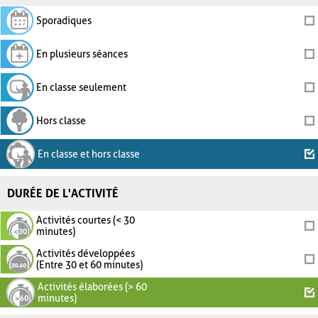
Sporadiques
En plusieurs séances
En classe seulement
Hors classe
En classe et hors classe
DURÉE DE L'ACTIVITÉ
Activités courtes (< 30
minutes)
Activités développées
(Entre 30 et 60 minutes)
Activités élaborées (> 60
minutes)