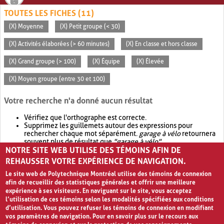
TOUTES LES FICHES (11)
(X) Moyenne
(X) Petit groupe (< 30)
(X) Activités élaborées (> 60 minutes)
(X) En classe et hors classe
(X) Grand groupe (> 100)
(X) Équipe
(X) Élevée
(X) Moyen groupe (entre 30 et 100)
Votre recherche n'a donné aucun résultat
Vérifiez que l'orthographe est correcte.
Supprimez les guillemets autour des expressions pour
rechercher chaque mot séparément.
garage à vélo
retournera
souvent plus de résultat que
"garage à vélo"
.
NOTRE SITE WEB UTILISE DES TÉMOINS AFIN DE
Envisagez d'élargir votre recherche avec
OR
.
garage OR vélo
retournera souvent plus de résultat que
garage à vélo
.
REHAUSSER VOTRE EXPÉRIENCE DE NAVIGATION.
Le site web de Polytechnique Montréal utilise des témoins de connexion
afin de recueillir des statistiques générales et offrir une meilleure
expérience à ses visiteurs. En naviguant sur le site, vous acceptez
l’utilisation de ces témoins selon les modalités spécifiées aux conditions
d’utilisation. Vous pouvez refuser les témoins de connexion en modifiant
vos paramètres de navigation. Pour en savoir plus sur le recours aux