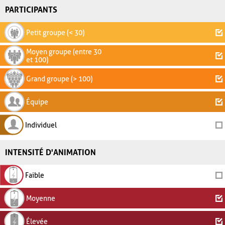
PARTICIPANTS
Petit groupe (< 30)
Moyen groupe (entre 30
et 100)
Grand groupe (> 100)
Équipe
Individuel
INTENSITÉ D'ANIMATION
Faible
Moyenne
Élevée