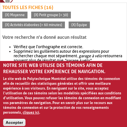
TOUTES LES FICHES (16)
(X) Moyenne
(X) Petit groupe (< 30)
(X) Activités élaborées (> 60 minutes)
(X) Équipe
Votre recherche n'a donné aucun résultat
Vérifiez que l'orthographe est correcte.
Supprimez les guillemets autour des expressions pour
rechercher chaque mot séparément.
garage à vélo
retournera
souvent plus de résultat que
"garage à vélo"
.
NOTRE SITE WEB UTILISE DES TÉMOINS AFIN DE
Envisagez d'élargir votre recherche avec
OR
.
garage OR vélo
retournera souvent plus de résultat que
garage à vélo
.
REHAUSSER VOTRE EXPÉRIENCE DE NAVIGATION.
Le site web de Polytechnique Montréal utilise des témoins de connexion
afin de recueillir des statistiques générales et offrir une meilleure
expérience à ses visiteurs. En naviguant sur le site, vous acceptez
l’utilisation de ces témoins selon les modalités spécifiées aux conditions
d’utilisation. Vous pouvez refuser les témoins de connexion en modifiant
vos paramètres de navigation. Pour en savoir plus sur le recours aux
témoins de connexion et sur la protection de vos renseignements
personnels,
cliquez ici
.
Avis de confidentialité et conditions d’utilisation
Accepter