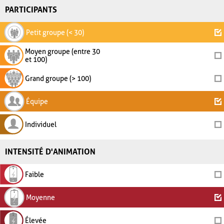
PARTICIPANTS
Petit groupe (< 30)
Moyen groupe (entre 30
et 100)
Grand groupe (> 100)
Équipe
Individuel
INTENSITÉ D'ANIMATION
Faible
Moyenne
Élevée