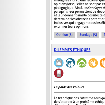
enseignées lors d'une leçon et que
opinions, lorsqu'elles ne sont pas
pédagogique. Ainsi, les
Sondages d
puisqu'ils leur permettent de décou
et leur donnent ainsi la possibilité
déterminer les obstacles potentiels
inclusives qui engagent tous les él
exprimer leurs opinions.
Opinion (8)
Sondage (5)
DILEMMES ÉTHIQUES
Le poids des valeurs
La technique des
Dilemmes éthiqu
de s’attarder à un problème éthiqu