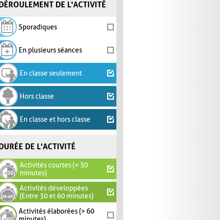
DÉROULEMENT DE L'ACTIVITÉ
Sporadiques
En plusieurs séances
En classe seulement
Hors classe
En classe et hors classe
DURÉE DE L'ACTIVITÉ
Activités courtes (< 30
minutes)
Activités développées
(Entre 30 et 60 minutes)
Activités élaborées (> 60
minutes)