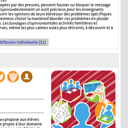
 ces
 étayées par des preuves, peuvent fausser ou bloquer le message
'opinion
deviennent un outil précieux pour les enseignants
vrir les opinions de leurs élèves sur des problèmes spécifiques
 de mieux choisir la manière d'aborder ces problèmes en plus de
. Les
Sondages d'opinion
sont des activités familières et
èves, même les plus calmes ou les plus réticents, à découvrir et à
Réflexion individuelle (31)
es
propose aux élèves
e propre à leur domaine