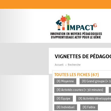
Aller au contenu principal
VIGNETTES DE PÉDAGOG
Accueil
Recherche
TOUTES LES FICHES (67)
(X) Moyenne
(X) Grand groupe (> 
(X) Activités courtes (< 30 minutes)
(X) Équipe
(X) Activités développée
(X) Individuel
(X) Faible