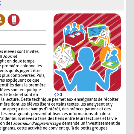
E
s élèves sont invités,
un
Journal
plit en deux temps.
e première colonne les
ents qu’ils jugent être
s plus controversés. Puis,
ves expliquent ce que
entifiés dans la première
élèves sont en quelque
c le texte et sont en
0
à la lecture. Cette technique permet aux enseignants de récolter
nière dont les élèves lisent certains textes, les analysent et y
e un aperçu des champs d’intérêt, des préoccupations et des
e, les enseignants peuvent utiliser ces informations afin de se
der leurs élèves à faire des liens entre leurs lectures et la vie
tion des
Journaux d’apprentissage
demande un investissement de
ignants, cette activité ne convient qu’à de petits groupes