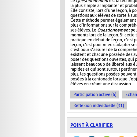
Le
Questionnement
est la techniqu
la plus simple à implanter et probab
Elle consiste, lors d’une leçon, à p
questions aux élèves de sorte à susc
Cette méthode permet également à
plus d’informations sur la compré
ses élèves. Le
Questionnement
peu
moments lors de la leçon. Si cette
pratique en début de leçon, c’est po
leçon, c’est pour mieux adapter ses 
c’est pour s’assurer de la compréhe
existent et chacune possède des av
poser des questions ouvertes, qui 
laissent beaucoup de liberté aux élè
rapides et qui sont surtout pertinen
plus, les questions posées peuvent 
posées à la cantonade lorsque l’obj
élèves en créant une discussion.
Participation active (6)
Échan
Réflexion individuelle (31)
POINT À CLARIFIER