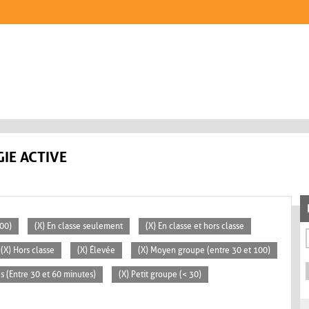
IE ACTIVE
100)
(X) En classe seulement
(X) En classe et hors classe
(X) Hors classe
(X) Élevée
(X) Moyen groupe (entre 30 et 100)
s (Entre 30 et 60 minutes)
(X) Petit groupe (< 30)