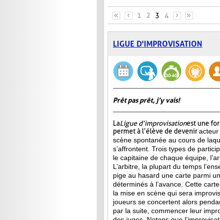
PAGES
«
‹
1
2
3
4
›
»
LIGUE D'IMPROVISATION
Prêt pas prêt, j’y vais!
La
Ligue d’improvisation
est une fo
permet à l’élève de devenir
acteur
scène spontanée au cours de laqu
s’affrontent. Trois types de partici
le capitaine de chaque équipe, l’arb
L’arbitre, la plupart du temps l’ens
pige au hasard une carte parmi u
déterminés à l’avance. Cette carte 
la mise en scène qui sera improvis
joueurs se concertent alors penda
par la suite, commencer leur improv
des juges. Notons que l’improvisa