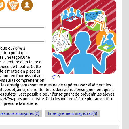
nique du
Point à
ent un point qui
ès une leçon, une
r, la lecture d'un texte ou
pièce de théâtre. Cette
e à mettre en place et
 tout en fournissant aux
0
ons sur la compréhension
t, les enseignants sont en mesure de repérer assez aisément les
s élèves et, ainsi, d'orienter leurs décisions d'enseignement quant
s sujets. Il est possible pour l'enseignant de prévenir les élèves
larifier
après une activité. Cela les incitera à être plus attentifs et
omprendre la matière.
uestions anonymes (2)
Enseignement magistral (5)