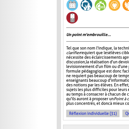
Un point m'embrouille...
Tel que son nom l'indique, la tech
clarifier
requiert que les élèves cibl
nécessite des éclaircissements apr
discussion, la réalisation d'un devoi
le visionnement d'un film ou d'une 
formule pédagogique est donc facil
ne requiert pas beaucoup de temps,
enseignants beaucoup d'informati
des notions par les élèves. En effe
sujets les plus difficiles pour leur
au temps à consacrer à chacun de ce
qu'ils auront à proposer un
Point à c
plus concentrés, et donc à mieux c
Réflexion individuelle (31)
Q