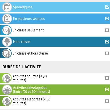
Sporadiques
En plusieurs séances
En classe seulement
Hors classe
En classe et hors classe
DURÉE DE L'ACTIVITÉ
Activités courtes (< 30
minutes)
Activités développées
(Entre 30 et 60 minutes)
Activités élaborées (> 60
minutes)