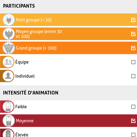
PARTICIPANTS
Petit groupe (< 30)
Moyen groupe (entre 30
et 100)
Grand groupe (> 100)
Équipe
Individuel
INTENSITÉ D'ANIMATION
Faible
Moyenne
Élevée