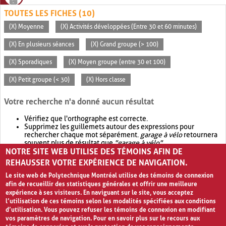
TOUTES LES FICHES (10)
(X) Moyenne
(X) Activités développées (Entre 30 et 60 minutes)
(X) En plusieurs séances
(X) Grand groupe (> 100)
(X) Sporadiques
(X) Moyen groupe (entre 30 et 100)
(X) Petit groupe (< 30)
(X) Hors classe
Votre recherche n'a donné aucun résultat
Vérifiez que l'orthographe est correcte.
Supprimez les guillemets autour des expressions pour
rechercher chaque mot séparément.
garage à vélo
retournera
souvent plus de résultat que
"garage à vélo"
.
NOTRE SITE WEB UTILISE DES TÉMOINS AFIN DE
Envisagez d'élargir votre recherche avec
OR
.
garage OR vélo
retournera souvent plus de résultat que
garage à vélo
.
REHAUSSER VOTRE EXPÉRIENCE DE NAVIGATION.
Le site web de Polytechnique Montréal utilise des témoins de connexion
afin de recueillir des statistiques générales et offrir une meilleure
expérience à ses visiteurs. En naviguant sur le site, vous acceptez
l’utilisation de ces témoins selon les modalités spécifiées aux conditions
d’utilisation. Vous pouvez refuser les témoins de connexion en modifiant
vos paramètres de navigation. Pour en savoir plus sur le recours aux